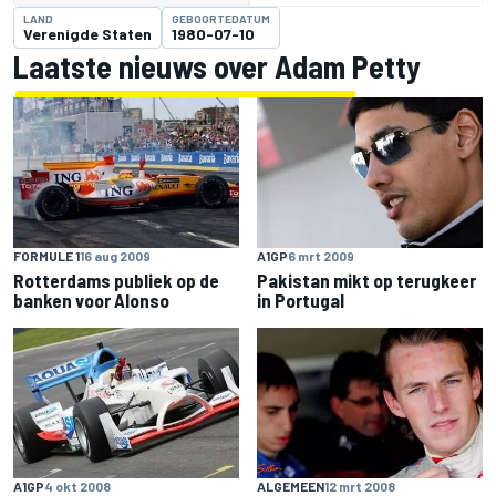
LAND
GEBOORTEDATUM
Verenigde Staten
1980-07-10
Laatste nieuws over Adam Petty
FORMULE 1
16 aug 2009
A1GP
6 mrt 2009
Rotterdams publiek op de
Pakistan mikt op terugkeer
banken voor Alonso
in Portugal
A1GP
4 okt 2008
ALGEMEEN
12 mrt 2008