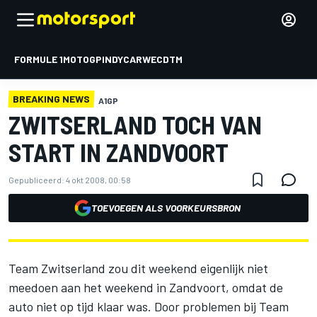
FORMULE 1
MOTOGP
INDYCAR
WEC
DTM
BREAKING NEWS
A1GP
ZWITSERLAND TOCH VAN
START IN ZANDVOORT
Gepubliceerd:
4 okt 2008, 00:58
TOEVOEGEN ALS VOORKEURSBRON
Team Zwitserland zou dit weekend eigenlijk niet
meedoen aan het weekend in Zandvoort, omdat de
auto niet op tijd klaar was. Door problemen bij Team