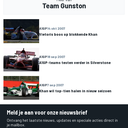
Team Gunston
A1GP
14 okt 2007
Vietoris boos op blokkende Khan
A1GP
18 sep 2007
A1GP-teams testen verder in Silverstone
A1GP
7 sep 2007
Khan wil top-tien halen in nieuw seizoen
Meld je aan voor onze nieuwsbrief
Ontvang het laatste nieuws, updates en speciale acties direct in
je mailbox.