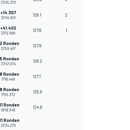
32'45.270
+14.307
126.1
2
32'45.901
+41.402
127.6
1
33'12.996
2 Ronden
127.9
32'59.497
5 Ronden
126.2
23'47.074
8 Ronden
127.1
17'18.449
8 Ronden
125.9
17'55.372
11 Ronden
124.6
18'48.346
11 Ronden
25'34.279