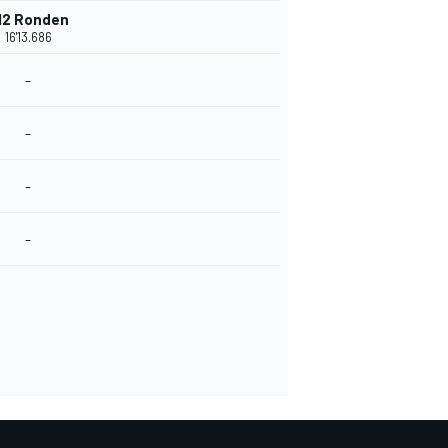
12 Ronden
16'13.686
-
-
-
-