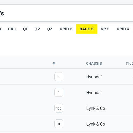
's
1
SR 1
Q1
Q2
Q3
GRID 2
RACE 2
SR 2
GRID 3
#
CHASSIS
TIJ
Hyundai
5
Hyundai
1
Lynk & Co
100
Lynk & Co
11