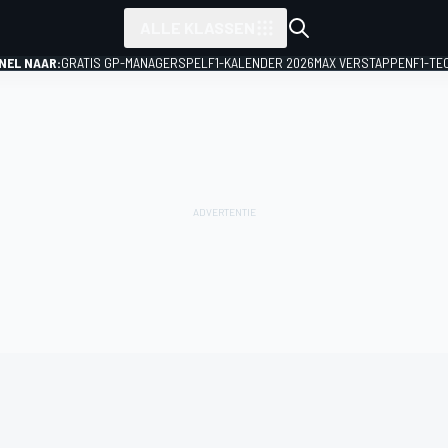
ALLE KLASSEN
NEL NAAR:
GRATIS GP-MANAGERSPEL
F1-KALENDER 2026
MAX VERSTAPPEN
F1-TE