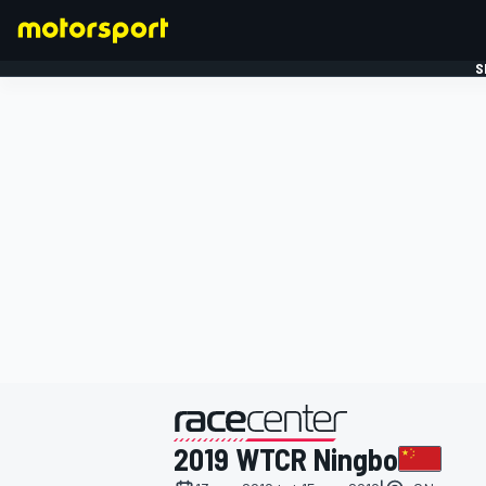
S
FORMULE 1
gepresenteerd door
2019 WTCR Ningbo