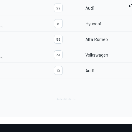
+
Audi
22
Hyundai
8
am
Alfa Romeo
55
Volkswagen
33
en
Audi
10