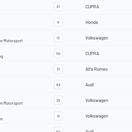
CUPRA
37
Honda
9
Volkswagen
12
en Motorsport
CUPRA
50
ng
Alfa Romeo
31
Audi
69
Volkswagen
25
en Motorsport
Volkswagen
14
en
Audi
52