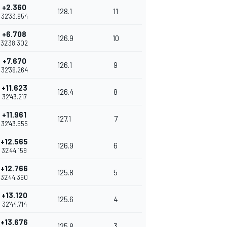
+2.360
128.1
11
32'33.954
+6.708
126.9
10
32'38.302
+7.670
126.1
9
32'39.264
+11.623
126.4
8
32'43.217
+11.961
127.1
7
32'43.555
+12.565
126.9
6
32'44.159
+12.766
125.8
5
32'44.360
+13.120
125.6
4
32'44.714
+13.676
125.8
3