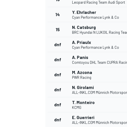
Leopard Racing Team Audi Sport
Y. Ehrlacher
14
Cyan Performance Lynk & Co
N. Catsburg
15
BRC Hyundai N LUKOIL Racing Te
A. Priaulx
dnf
Cyan Performance Lynk & Co
A. Panis
dnf
Comtoyou DHL Team CUPRA Raci
M. Azcona
dnf
PWR Racing
N. Girolami
dnf
ALL-INKL.COM Münnich Motorspor
T. Monteiro
dnf
KCMG
E. Guerrieri
dnf
ALL-INKL.COM Münnich Motorspor