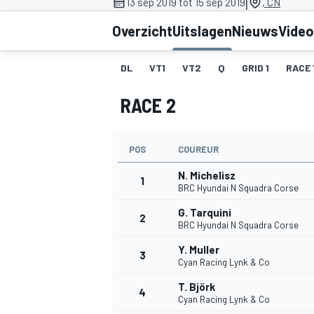
|
13 sep 2019 tot 15 sep 2019
, CN
Overzicht
Uitslagen
Nieuws
Video
DL
VT1
VT2
Q
GRID 1
RACE 
RACE 2
POS
COUREUR
MOTOGP
N. Michelisz
1
BRC Hyundai N Squadra Corse
G. Tarquini
2
BRC Hyundai N Squadra Corse
Y. Muller
3
Cyan Racing Lynk & Co
T. Björk
4
Cyan Racing Lynk & Co