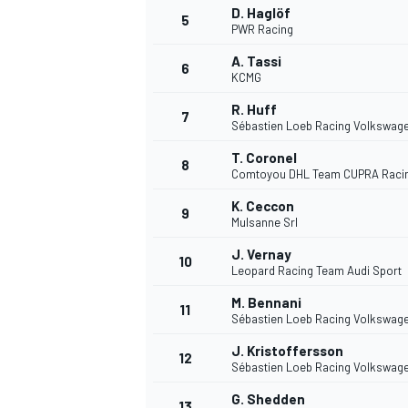
D. Haglöf
5
PWR Racing
A. Tassi
6
INDYCAR
KCMG
R. Huff
7
Sébastien Loeb Racing Volkswag
T. Coronel
8
Comtoyou DHL Team CUPRA Raci
K. Ceccon
9
Mulsanne Srl
J. Vernay
10
Leopard Racing Team Audi Sport
M. Bennani
11
Sébastien Loeb Racing Volkswag
WEC
DTM
J. Kristoffersson
12
Sébastien Loeb Racing Volkswag
G. Shedden
13