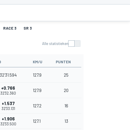
RACE 3
SR 3
Alle statistieken
D
KM/U
PUNTEN
32'31.594
127.9
25
+0.766
127.9
20
32'32.360
+1.537
127.2
16
32'33.131
+1.906
127.1
13
32'33.500