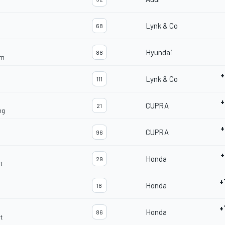
Lynk & Co
68
Hyundai
88
am
+
Lynk & Co
111
+
CUPRA
21
ng
+
CUPRA
96
+
Honda
29
t
+
Honda
18
+
Honda
86
t