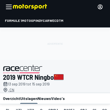
FORMULE 1
MOTOGP
INDYCAR
WEC
DTM
2019 WTCR Ningbo
gepresenteerd door
13 sep 2019 tot 15 sep 2019
, CN
Overzicht
Uitslagen
Nieuws
Video's
DL
VT1
VT2
Q
GRID 1
RACE 1
SR 1
Q1
Q2