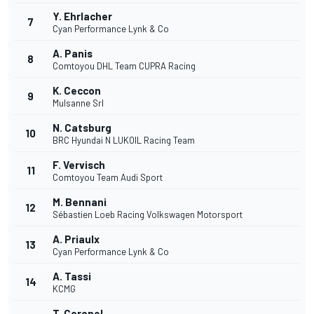
Y. Ehrlacher
7
Cyan Performance Lynk & Co
A. Panis
8
Comtoyou DHL Team CUPRA Racing
K. Ceccon
9
Mulsanne Srl
N. Catsburg
10
BRC Hyundai N LUKOIL Racing Team
F. Vervisch
11
Comtoyou Team Audi Sport
M. Bennani
12
Sébastien Loeb Racing Volkswagen Motorsport
A. Priaulx
13
Cyan Performance Lynk & Co
A. Tassi
14
KCMG
T. Coronel