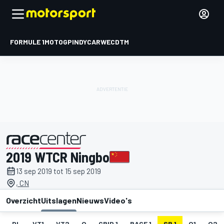
FORMULE 1
MOTOGP
INDYCAR
WEC
DTM
2019 WTCR Ningbo
gepresenteerd door
13 sep 2019 tot 15 sep 2019
, CN
Overzicht
Uitslagen
Nieuws
Video's
DL
VT1
VT2
Q
GRID 1
RACE 1
SR 1
Q1
Q2