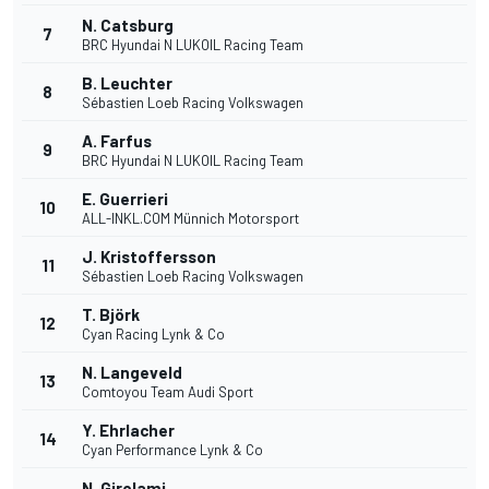
N. Catsburg
7
BRC Hyundai N LUKOIL Racing Team
B. Leuchter
8
Sébastien Loeb Racing Volkswagen
A. Farfus
9
BRC Hyundai N LUKOIL Racing Team
E. Guerrieri
10
ALL-INKL.COM Münnich Motorsport
J. Kristoffersson
11
Sébastien Loeb Racing Volkswagen
T. Björk
12
Cyan Racing Lynk & Co
N. Langeveld
13
Comtoyou Team Audi Sport
Y. Ehrlacher
14
Cyan Performance Lynk & Co
N. Girolami