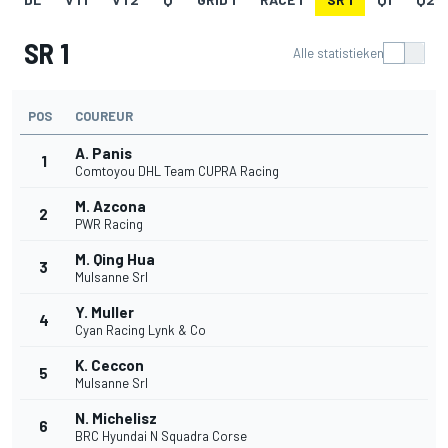
SR 1
Alle statistieken
POS
COUREUR
A. Panis
1
Comtoyou DHL Team CUPRA Racing
M. Azcona
2
PWR Racing
M. Qing Hua
3
Mulsanne Srl
Y. Muller
4
Cyan Racing Lynk & Co
K. Ceccon
5
Mulsanne Srl
N. Michelisz
6
BRC Hyundai N Squadra Corse