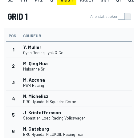
GRID 1
Alle statistieken
POS
COUREUR
Y. Muller
1
Cyan Racing Lynk & Co
M. Qing Hua
2
Mulsanne Srl
M. Azcona
3
PWR Racing
N. Michelisz
4
BRC Hyundai N Squadra Corse
J. Kristoffersson
5
Sébastien Loeb Racing Volkswagen
N. Catsburg
6
BRC Hyundai N LUKOIL Racing Team