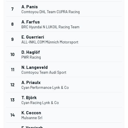
A. Panis
7
Comtoyou DHL Team CUPRA Racing
A. Farfus
8
BRC Hyundai N LUKOIL Racing Team
E. Guerrieri
9
ALL-INKL.COM Münnich Motorsport
D. Haglöf
10
PWR Racing
N. Langeveld
11
Comtoyou Team Audi Sport
A. Priaulx
12
Cyan Performance Lynk & Co
T. Björk
13
Cyan Racing Lynk & Co
K. Ceccon
14
Mulsanne Srl
F. Vervisch