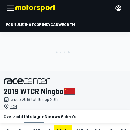
FORMULE 1
MOTOGP
INDYCAR
WEC
DTM
2019 WTCR Ningbo
gepresenteerd door
13 sep 2019 tot 15 sep 2019
, CN
Overzicht
Uitslagen
Nieuws
Video's
DL
VT1
VT2
Q
GRID 1
RACE 1
SR 1
Q1
Q2