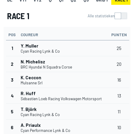
RACE 1
Alle statistieken
POS
COUREUR
PUNTEN
Y. Muller
1
25
Cyan Racing Lynk & Co
N. Michelisz
2
20
BRC Hyundai N Squadra Corse
K. Ceccon
3
16
Mulsanne Srl
R. Huff
4
13
Sébastien Loeb Racing Volkswagen Motorsport
T. Björk
5
11
Cyan Racing Lynk & Co
A. Priaulx
6
10
Cyan Performance Lynk & Co