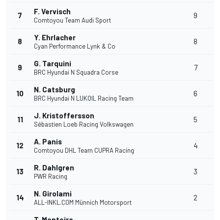
F. Vervisch
7
9
Comtoyou Team Audi Sport
Y. Ehrlacher
8
8
Cyan Performance Lynk & Co
G. Tarquini
9
7
BRC Hyundai N Squadra Corse
N. Catsburg
10
6
BRC Hyundai N LUKOIL Racing Team
J. Kristoffersson
11
5
Sébastien Loeb Racing Volkswagen
A. Panis
12
4
Comtoyou DHL Team CUPRA Racing
R. Dahlgren
13
3
PWR Racing
N. Girolami
14
2
ALL-INKL.COM Münnich Motorsport
T. Monteiro