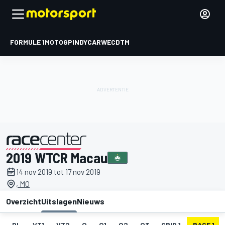
FORMULE 1
MOTOGP
INDYCAR
WEC
DTM
2019 WTCR Macau
gepresenteerd door
14 nov 2019 tot 17 nov 2019
, MO
Overzicht
Uitslagen
Nieuws
DL
VT1
VT2
Q
Q1
Q2
Q3
GRID 1
RACE 1