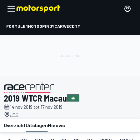
FORMULE 1
MOTOGP
INDYCAR
WEC
DTM
2019 WTCR Macau
gepresenteerd door
14 nov 2019 tot 17 nov 2019
, MO
Overzicht
Uitslagen
Nieuws
DL
VT1
VT2
Q
Q1
Q2
Q3
GRID 1
RACE 1