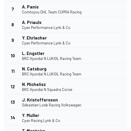
A. Panis
7
Comtoyou DHL Team CUPRA Racing
A. Priaulx
8
Cyan Performance Lynk & Co
Y. Ehrlacher
9
Cyan Performance Lynk & Co
L. Engstler
10
BRC Hyundai N LUKOIL Racing Team
N. Catsburg
11
BRC Hyundai N LUKOIL Racing Team
N. Michelisz
12
BRC Hyundai N Squadra Corse
J. Kristoffersson
13
Sébastien Loeb Racing Volkswagen
Y. Muller
14
Cyan Racing Lynk & Co
T. Monteiro