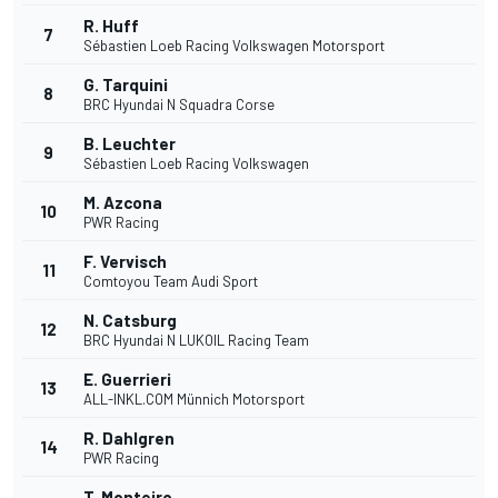
R. Huff
7
Sébastien Loeb Racing Volkswagen Motorsport
G. Tarquini
8
BRC Hyundai N Squadra Corse
B. Leuchter
9
Sébastien Loeb Racing Volkswagen
M. Azcona
10
PWR Racing
F. Vervisch
11
Comtoyou Team Audi Sport
N. Catsburg
12
BRC Hyundai N LUKOIL Racing Team
E. Guerrieri
13
ALL-INKL.COM Münnich Motorsport
R. Dahlgren
14
PWR Racing
T. Monteiro