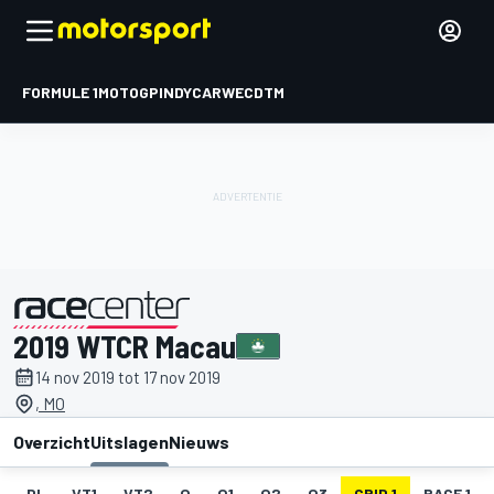
FORMULE 1
MOTOGP
INDYCAR
WEC
DTM
2019 WTCR Macau
gepresenteerd door
14 nov 2019 tot 17 nov 2019
, MO
Overzicht
Uitslagen
Nieuws
DL
VT1
VT2
Q
Q1
Q2
Q3
GRID 1
RACE 1