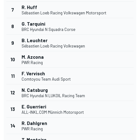
R. Huff
7
Sébastien Loeb Racing Volkswagen Motorsport
G. Tarquini
8
BRC Hyundai N Squadra Corse
B. Leuchter
9
Sébastien Loeb Racing Volkswagen
M. Azcona
10
PWR Racing
F. Vervisch
11
Comtoyou Team Audi Sport
N. Catsburg
12
BRC Hyundai N LUKOIL Racing Team
E. Guerrieri
13
ALL-INKL.COM Münnich Motorsport
R. Dahlgren
14
PWR Racing
T. Monteiro