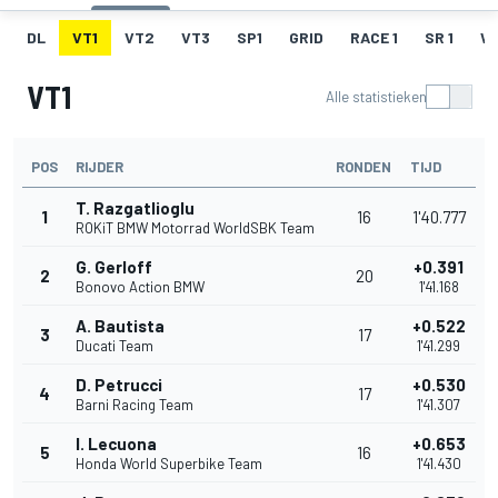
DL
VT1
VT2
VT3
SP1
GRID
RACE 1
SR 1
W
VT1
Alle statistieken
POS
RIJDER
RONDEN
TIJD
T. Razgatlioglu
1
16
1'40.777
ROKiT BMW Motorrad WorldSBK Team
G. Gerloff
+0.391
2
20
Bonovo Action BMW
1'41.168
A. Bautista
+0.522
3
17
Ducati Team
1'41.299
D. Petrucci
+0.530
4
17
Barni Racing Team
1'41.307
I. Lecuona
+0.653
5
16
Honda World Superbike Team
1'41.430