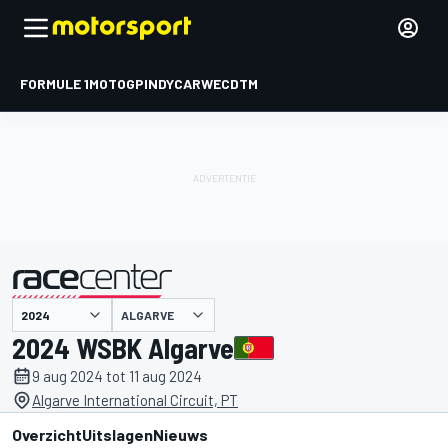
FORMULE 1
MOTOGP
INDYCAR
WEC
DTM
ALGARVE
gepresenteerd door
2024 WSBK Algarve
9 aug 2024 tot 11 aug 2024
Algarve International Circuit, PT
Overzicht
Uitslagen
Nieuws