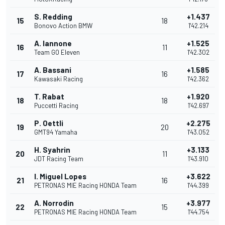
S. Redding
+1.437
15
18
Bonovo Action BMW
1'42.214
A. Iannone
+1.525
16
11
Team GO Eleven
1'42.302
A. Bassani
+1.585
17
16
Kawasaki Racing
1'42.362
T. Rabat
+1.920
18
18
Puccetti Racing
1'42.697
P. Oettli
+2.275
19
20
GMT94 Yamaha
1'43.052
H. Syahrin
+3.133
20
11
JDT Racing Team
1'43.910
I. Miguel Lopes
+3.622
21
16
PETRONAS MIE Racing HONDA Team
1'44.399
A. Norrodin
+3.977
22
15
PETRONAS MIE Racing HONDA Team
1'44.754