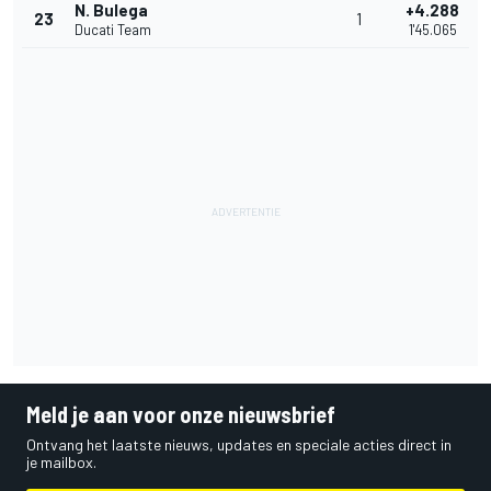
N. Bulega
+4.288
23
1
Ducati Team
1'45.065
Meld je aan voor onze nieuwsbrief
Ontvang het laatste nieuws, updates en speciale acties direct in
je mailbox.