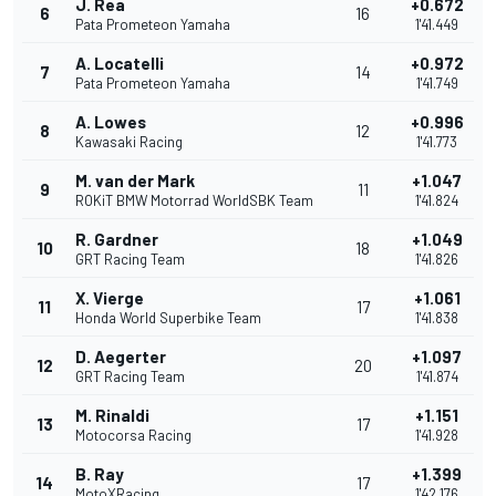
J. Rea
+0.672
6
16
Pata Prometeon Yamaha
1'41.449
A. Locatelli
+0.972
7
14
Pata Prometeon Yamaha
1'41.749
A. Lowes
+0.996
8
12
Kawasaki Racing
1'41.773
M. van der Mark
+1.047
9
11
ROKiT BMW Motorrad WorldSBK Team
1'41.824
R. Gardner
+1.049
10
18
GRT Racing Team
1'41.826
X. Vierge
+1.061
11
17
Honda World Superbike Team
1'41.838
D. Aegerter
+1.097
12
20
GRT Racing Team
1'41.874
M. Rinaldi
+1.151
13
17
Motocorsa Racing
1'41.928
B. Ray
+1.399
14
17
MotoXRacing
1'42.176