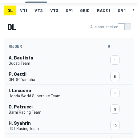
DL
VT1
VT2
VT3
SP1
GRID
RACE 1
SR 1
W
DL
Alle statistieken
RIJDER
#
A. Bautista
1
Ducati Team
P. Oettli
5
GMT94 Yamaha
I. Lecuona
7
Honda World Superbike Team
D. Petrucci
9
Barni Racing Team
H. Syahrin
10
JDT Racing Team