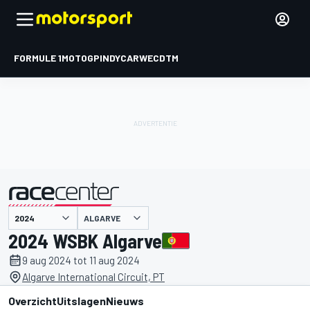
FORMULE 1
MOTOGP
INDYCAR
WEC
DTM
ALGARVE
gepresenteerd door
2024 WSBK Algarve
9 aug 2024 tot 11 aug 2024
Algarve International Circuit, PT
Overzicht
Uitslagen
Nieuws