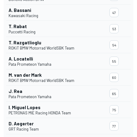
A. Bassani
47
Kawasaki Racing
T. Rabat
53
Puccetti Racing
T. Razgatlioglu
54
ROKiT BMW Motorrad WorldSBK Team
A. Locatelli
55
Pata Prometeon Yamaha
M. van der Mark
60
ROKiT BMW Motorrad WorldSBK Team
J. Rea
65
Pata Prometeon Yamaha
I. Miguel Lopes
75
PETRONAS MIE Racing HONDA Team
D. Aegerter
77
GRT Racing Team