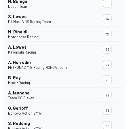
N. Bulega
11
Ducati Team
S. Lowes
14
Elf Marc VDS Racing Team
M. Rinaldi
21
Motocorsa Racing
A. Lowes
22
Kawasaki Racing
A. Norrodin
27
PETRONAS MIE Racing HONDA Team
B. Ray
28
MotoXRacing
A. Iannone
29
Team GO Eleven
G. Gerloff
31
Bonovo Action BMW
S. Redding
45
Bonovo Action BMW