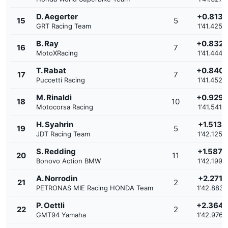
D. Aegerter
+0.813
15
5
GRT Racing Team
1'41.425
B. Ray
+0.832
16
7
MotoXRacing
1'41.444
T. Rabat
+0.840
17
7
Puccetti Racing
1'41.452
M. Rinaldi
+0.929
18
10
Motocorsa Racing
1'41.541
H. Syahrin
+1.513
19
5
JDT Racing Team
1'42.125
S. Redding
+1.587
20
11
Bonovo Action BMW
1'42.199
A. Norrodin
+2.271
21
2
PETRONAS MIE Racing HONDA Team
1'42.883
P. Oettli
+2.364
22
2
GMT94 Yamaha
1'42.976