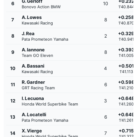
G. Gerloff
+0.232
6
10
Bonovo Action BMW
1'40.844
A. Lowes
+0.258
7
8
Kawasaki Racing
1'40.870
J. Rea
+0.329
8
2
Pata Prometeon Yamaha
1'40.941
A. Iannone
+0.393
9
8
Team GO Eleven
1'41.005
A. Bassani
+0.501
10
4
Kawasaki Racing
1'41.113
R. Gardner
+0.598
11
6
GRT Racing Team
1'41.210
I. Lecuona
+0.648
12
3
Honda World Superbike Team
1'41.260
A. Locatelli
+0.649
13
6
Pata Prometeon Yamaha
1'41.261
X. Vierge
+0.715
14
7
Honda World Superbike Team
1'41.327