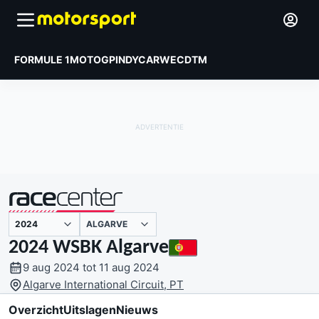
FORMULE 1
MOTOGP
INDYCAR
WEC
DTM
ALGARVE
gepresenteerd door
2024 WSBK Algarve
9 aug 2024 tot 11 aug 2024
Algarve International Circuit, PT
Overzicht
Uitslagen
Nieuws