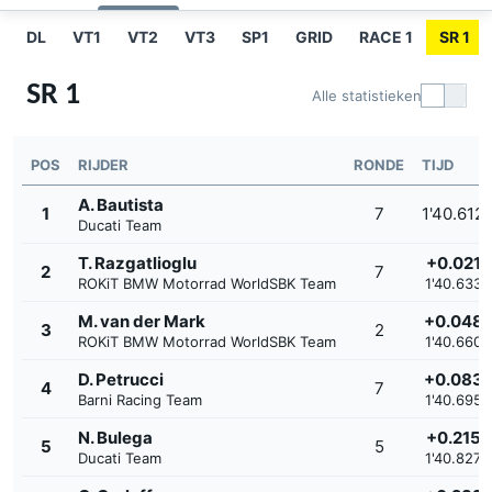
DL
VT1
VT2
VT3
SP1
GRID
RACE 1
SR 1
SR 1
Alle statistieken
POS
RIJDER
RONDE
TIJD
A. Bautista
1
7
1'40.612
Ducati Team
T. Razgatlioglu
+0.021
2
7
ROKiT BMW Motorrad WorldSBK Team
1'40.633
M. van der Mark
+0.048
3
2
ROKiT BMW Motorrad WorldSBK Team
1'40.660
D. Petrucci
+0.083
4
7
Barni Racing Team
1'40.695
N. Bulega
+0.215
5
5
Ducati Team
1'40.827