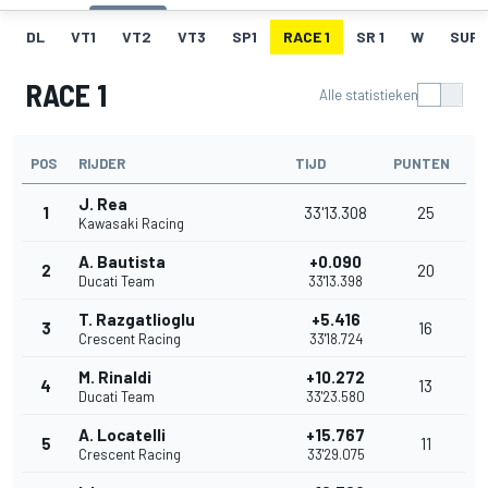
DL
VT1
VT2
VT3
SP1
RACE 1
SR 1
W
SUPE
RACE 1
Alle statistieken
POS
RIJDER
TIJD
PUNTEN
J. Rea
1
33'13.308
25
Kawasaki Racing
A. Bautista
+0.090
2
20
Ducati Team
33'13.398
T. Razgatlioglu
+5.416
3
16
Crescent Racing
33'18.724
M. Rinaldi
+10.272
4
13
Ducati Team
33'23.580
A. Locatelli
+15.767
5
11
Crescent Racing
33'29.075