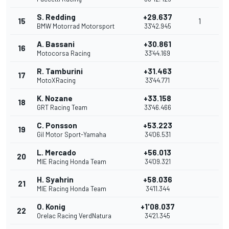
S. Redding
+29.637
15
1
BMW Motorrad Motorsport
33'42.945
A. Bassani
+30.861
16
Motocorsa Racing
33'44.169
R. Tamburini
+31.463
17
MotoXRacing
33'44.771
K. Nozane
+33.158
18
GRT Racing Team
33'46.466
C. Ponsson
+53.223
19
Gil Motor Sport-Yamaha
34'06.531
L. Mercado
+56.013
20
MIE Racing Honda Team
34'09.321
H. Syahrin
+58.036
21
MIE Racing Honda Team
34'11.344
O. Konig
+1'08.037
22
Orelac Racing VerdNatura
34'21.345