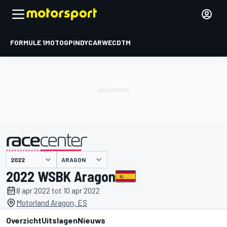
FORMULE 1
MOTOGP
INDYCAR
WEC
DTM
ARAGON
gepresenteerd door
2022 WSBK Aragon
8 apr 2022 tot 10 apr 2022
Motorland Aragon, ES
Overzicht
Uitslagen
Nieuws