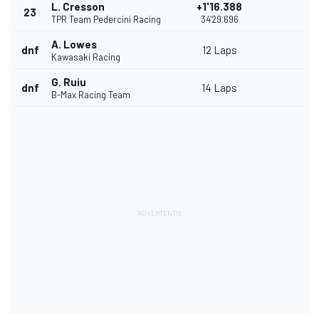
L. Cresson
+1'16.388
23
TPR Team Pedercini Racing
34'29.696
A. Lowes
dnf
12 Laps
Kawasaki Racing
G. Ruiu
dnf
14 Laps
B-Max Racing Team