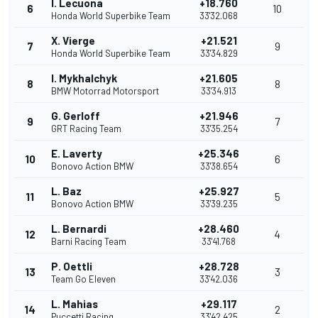
I. Lecuona
+18.760
6
10
Honda World Superbike Team
33'32.068
X. Vierge
+21.521
7
9
Honda World Superbike Team
33'34.829
I. Mykhalchyk
+21.605
8
8
BMW Motorrad Motorsport
33'34.913
G. Gerloff
+21.946
9
7
GRT Racing Team
33'35.254
E. Laverty
+25.346
10
6
Bonovo Action BMW
33'38.654
L. Baz
+25.927
11
5
Bonovo Action BMW
33'39.235
L. Bernardi
+28.460
12
4
Barni Racing Team
33'41.768
P. Oettli
+28.728
13
3
Team Go Eleven
33'42.036
L. Mahias
+29.117
14
2
Puccetti Racing
33'42.425