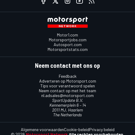
Motor1.com
Motorsportjobs.com
Autosport.com
Motorsportstats.com
Neem contact met ons op
Feedback
Adverteren op Motorsport.com
Tips voor verantwoord spelen
Neem contact op met het team
nl.adsales@motorsport.com
SportUpdate B.V.
Kennemerplein 6 – 14
2011 MJ, Haarlem
The Netherlands
Algemene voorwaarden
Cookie-beleid
Privacy beleid
© 2026
Motorsport Network
Alle rechten voorbehouden.