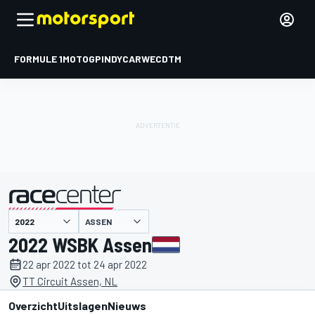
FORMULE 1
MOTOGP
INDYCAR
WEC
DTM
ASSEN
gepresenteerd door
2022 WSBK Assen
22 apr 2022 tot 24 apr 2022
TT Circuit Assen, NL
Overzicht
Uitslagen
Nieuws