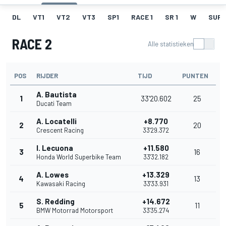
DL
VT1
VT2
VT3
SP1
RACE 1
SR 1
W
SUPE
RACE 2
Alle statistieken
POS
RIJDER
TIJD
PUNTEN
A. Bautista
1
33'20.602
25
Ducati Team
A. Locatelli
+8.770
2
20
Crescent Racing
33'29.372
I. Lecuona
+11.580
3
16
Honda World Superbike Team
33'32.182
A. Lowes
+13.329
4
13
Kawasaki Racing
33'33.931
S. Redding
+14.672
5
11
BMW Motorrad Motorsport
33'35.274