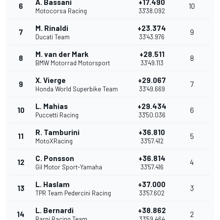
A. Bassani
+17.490
6
10
Motocorsa Racing
33'38.092
M. Rinaldi
+23.374
7
9
Ducati Team
33'43.976
M. van der Mark
+28.511
8
8
BMW Motorrad Motorsport
33'49.113
X. Vierge
+29.067
9
7
Honda World Superbike Team
33'49.669
L. Mahias
+29.434
10
6
Puccetti Racing
33'50.036
R. Tamburini
+36.810
11
5
MotoXRacing
33'57.412
C. Ponsson
+36.814
12
4
Gil Motor Sport-Yamaha
33'57.416
L. Haslam
+37.000
13
3
TPR Team Pedercini Racing
33'57.602
L. Bernardi
+38.862
14
2
Barni Racing Team
33'59.464