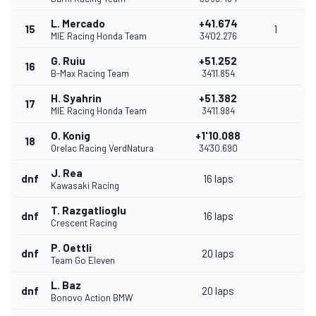
L. Mercado
+41.674
15
1
MIE Racing Honda Team
34'02.276
G. Ruiu
+51.252
16
B-Max Racing Team
34'11.854
H. Syahrin
+51.382
17
MIE Racing Honda Team
34'11.984
O. Konig
+1'10.088
18
Orelac Racing VerdNatura
34'30.690
J. Rea
dnf
16 laps
Kawasaki Racing
T. Razgatlioglu
dnf
16 laps
Crescent Racing
P. Oettli
dnf
20 laps
Team Go Eleven
L. Baz
dnf
20 laps
Bonovo Action BMW