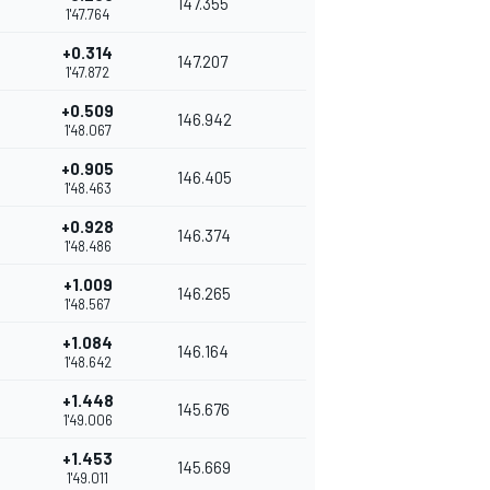
147.355
1'47.764
+0.314
147.207
1'47.872
+0.509
146.942
1'48.067
+0.905
146.405
1'48.463
+0.928
146.374
1'48.486
+1.009
146.265
1'48.567
+1.084
146.164
1'48.642
+1.448
145.676
1'49.006
+1.453
145.669
1'49.011