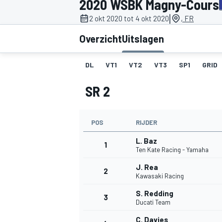
2020 WSBK Magny-Cours
|
2 okt 2020 tot 4 okt 2020
, FR
Overzicht
Uitslagen
DL
VT1
VT2
VT3
SP1
GRID
SR 2
MOTOGP
POS
RIJDER
L. Baz
1
Ten Kate Racing - Yamaha
J. Rea
2
Kawasaki Racing
S. Redding
3
Ducati Team
C. Davies