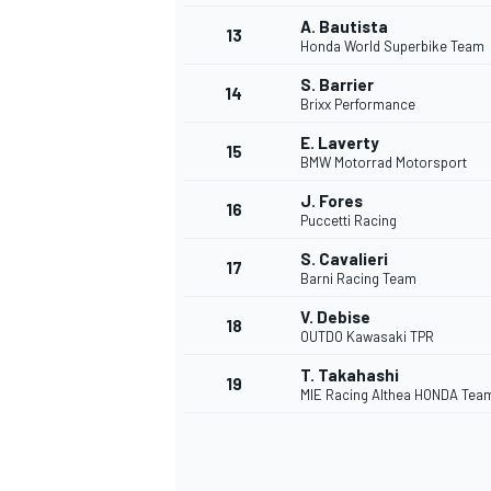
A. Bautista
13
Honda World Superbike Team
S. Barrier
14
Brixx Performance
E. Laverty
15
BMW Motorrad Motorsport
J. Fores
16
Puccetti Racing
S. Cavalieri
17
Barni Racing Team
V. Debise
18
OUTDO Kawasaki TPR
T. Takahashi
19
MIE Racing Althea HONDA Tea