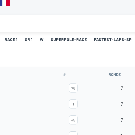
RACE 1
SR 1
W
SUPERPOLE-RACE
FASTEST-LAPS-SP
#
RONDE
7
76
7
1
7
45