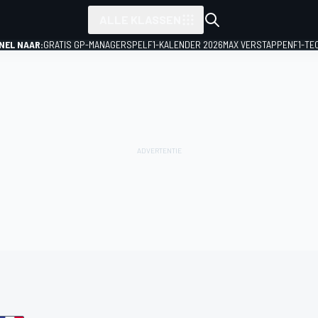
ALLE KLASSEN
NEL NAAR:
GRATIS GP-MANAGERSPEL
F1-KALENDER 2026
MAX VERSTAPPEN
F1-TE