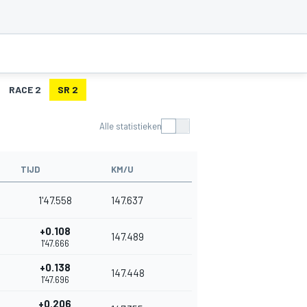
RACE 2
SR 2
Alle statistieken
TIJD
KM/U
1'47.558
147.637
+0.108
147.489
1'47.666
+0.138
147.448
1'47.696
+0.206