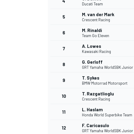
4
Ducati Team
M. van der Mark
5
Crescent Racing
INDYCAR
M. Rinaldi
6
Team Go Eleven
A. Lowes
7
Kawasaki Racing
G. Gerloff
8
GRT Yamaha WorldSBK Junior
T. Sykes
9
BMW Motorrad Motorsport
T. Razgatlioglu
10
Crescent Racing
L. Haslam
11
WEC
DTM
Honda World Superbike Team
F. Caricasulo
12
GRT Yamaha WorldSBK Junior