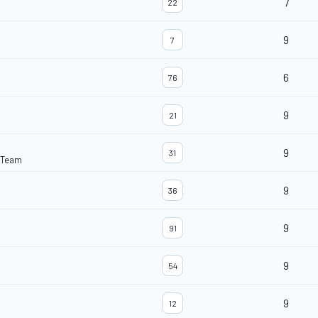
7
22
9
7
6
76
9
21
9
31
 Team
9
36
9
91
9
54
9
12