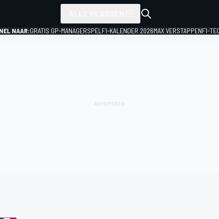
ALLE KLASSEN
NEL NAAR:
GRATIS GP-MANAGERSPEL
F1-KALENDER 2026
MAX VERSTAPPEN
F1-TE