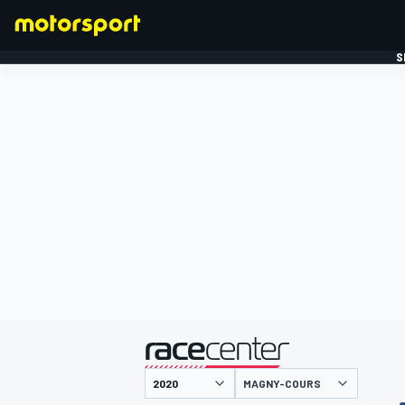
S
FORMULE 1
gepresenteerd door
MAGNY-COURS