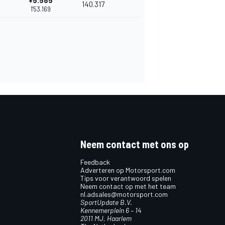
+5.585
140.317
1'53.169
Neem contact met ons op
Feedback
Adverteren op Motorsport.com
Tips voor verantwoord spelen
Neem contact op met het team
nl.adsales@motorsport.com
SportUpdate B.V.
Kennemerplein 6 – 14
2011 MJ, Haarlem