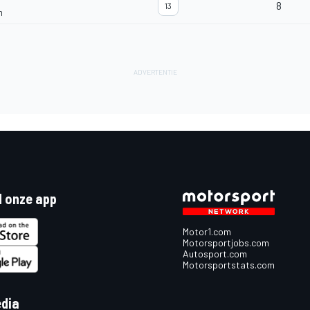
8
13
m
 onze app
Motor1.com
Motorsportjobs.com
Autosport.com
Motorsportstats.com
edia