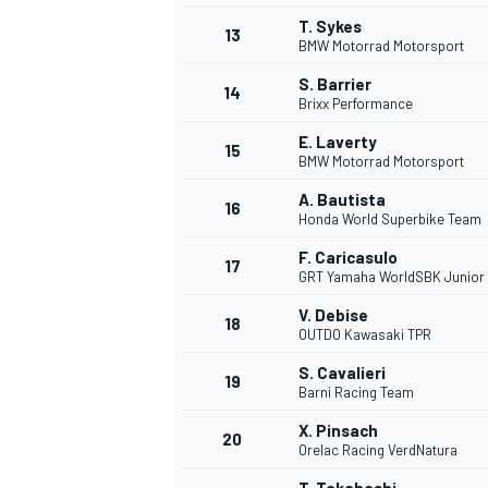
T. Sykes
13
BMW Motorrad Motorsport
S. Barrier
14
Brixx Performance
E. Laverty
15
BMW Motorrad Motorsport
A. Bautista
16
Honda World Superbike Team
F. Caricasulo
17
GRT Yamaha WorldSBK Junior
V. Debise
18
OUTDO Kawasaki TPR
S. Cavalieri
19
Barni Racing Team
X. Pinsach
20
Orelac Racing VerdNatura