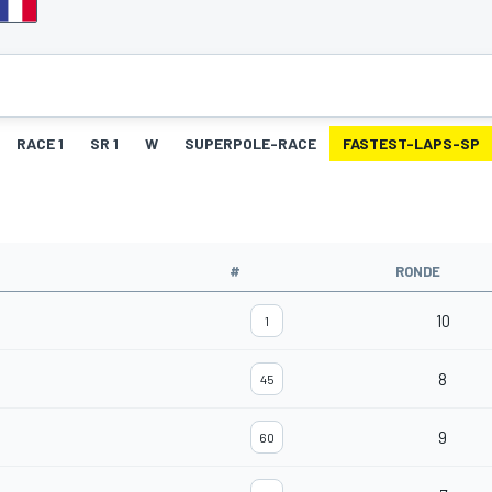
RACE 1
SR 1
W
SUPERPOLE-RACE
FASTEST-LAPS-SP
#
RONDE
10
1
8
45
9
60