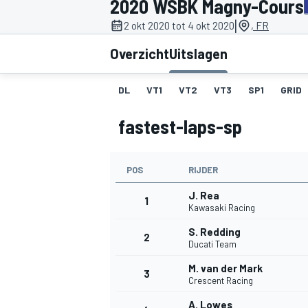
2020 WSBK Magny-Cours
|
2 okt 2020 tot 4 okt 2020
, FR
Overzicht
Uitslagen
DL
VT1
VT2
VT3
SP1
GRID
fastest-laps-sp
MOTOGP
POS
RIJDER
J. Rea
1
Kawasaki Racing
S. Redding
2
Ducati Team
M. van der Mark
3
Crescent Racing
A. Lowes