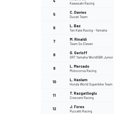
4
Kawasaki Racing
C. Davies
5
Ducati Team
INDYCAR
L. Baz
6
Ten Kate Racing - Yamaha
M. Rinaldi
7
Team Go Eleven
G. Gerloff
8
GRT Yamaha WorldSBK Junior
L. Mercado
9
Motocorsa Racing
L. Haslam
10
Honda World Superbike Team
T. Razgatlioglu
11
WEC
DTM
Crescent Racing
J. Fores
12
Puccetti Racing