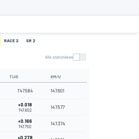
RACE 2
SR 2
Alle statistieken
TIJD
KM/U
1'47.584
147.601
+0.018
147.577
1'47.602
+0.166
147.374
1'47.750
+0.278