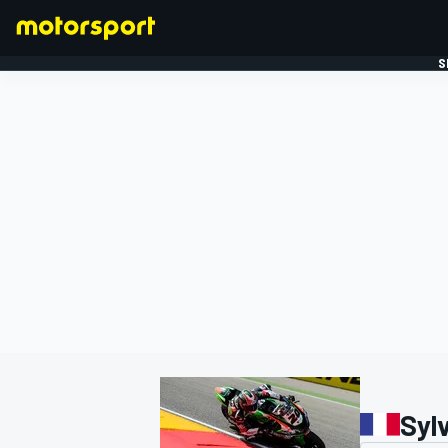
S
FORMULE 1
Sylv