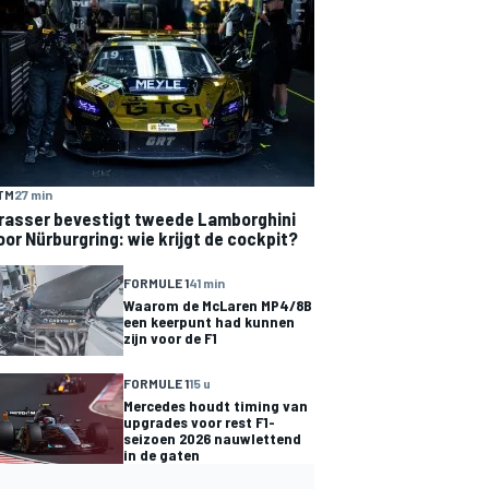
TM
27 min
rasser bevestigt tweede Lamborghini
oor Nürburgring: wie krijgt de cockpit?
FORMULE 1
41 min
Waarom de McLaren MP4/8B
een keerpunt had kunnen
zijn voor de F1
FORMULE 1
15 u
Mercedes houdt timing van
upgrades voor rest F1-
seizoen 2026 nauwlettend
in de gaten