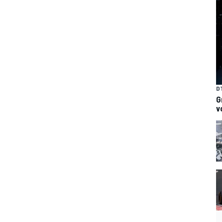
D
G
v