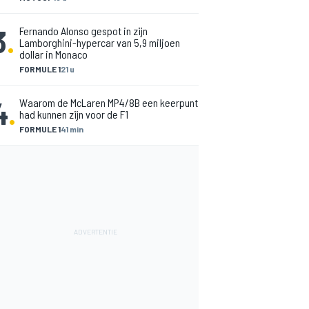
3
.
Fernando Alonso gespot in zijn
Lamborghini-hypercar van 5,9 miljoen
dollar in Monaco
FORMULE 1
21 u
4
.
Waarom de McLaren MP4/8B een keerpunt
had kunnen zijn voor de F1
FORMULE 1
41 min