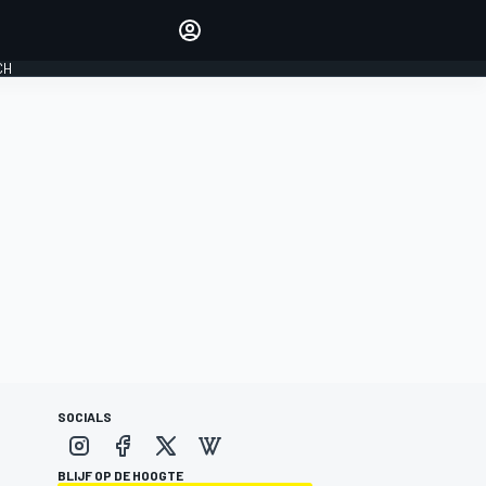
Laat je horen met de
reactiemodule
CH
LOGIN
EDITIE
NEDERLAND
SOCIALS
BLIJF OP DE HOOGTE