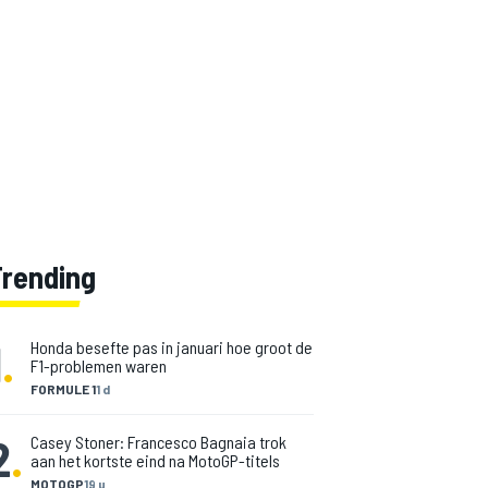
Trending
1
.
Honda besefte pas in januari hoe groot de
F1-problemen waren
FORMULE 1
1 d
2
.
Casey Stoner: Francesco Bagnaia trok
aan het kortste eind na MotoGP-titels
MOTOGP
19 u