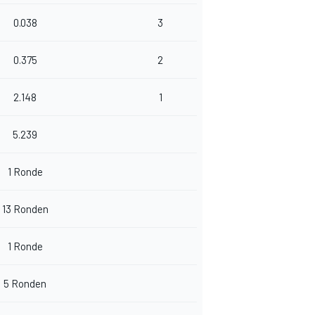
0.038
3
0.375
2
2.148
1
5.239
1 Ronde
13 Ronden
1 Ronde
5 Ronden