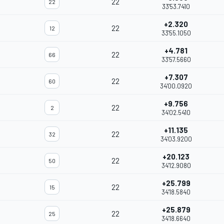
22
22
33'53.7410
+2.320
22
12
33'55.1050
+4.781
22
66
33'57.5660
+7.307
22
60
34'00.0920
+9.756
22
2
34'02.5410
+11.135
22
32
34'03.9200
+20.123
22
50
34'12.9080
+25.799
22
15
34'18.5840
+25.879
22
25
34'18.6640