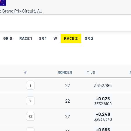
nd Grand Prix Circuit, AU
GRID
RACE 1
SR 1
W
RACE 2
SR 2
#
RONDEN
TIJD
I
22
33'52.785
1
+0.025
22
7
33'52.8100
+0.249
22
33
33'53.0340
+0.956