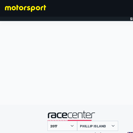
S
FORMULE 1
gepresenteerd door
PHILLIP ISLAND