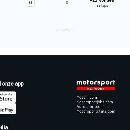
+22 Ronden
0
81
22 laps
 onze app
Motor1.com
Motorsportjobs.com
Autosport.com
Motorsportstats.com
edia