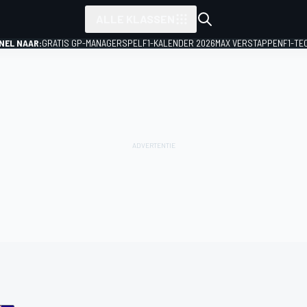
ALLE KLASSEN
NEL NAAR:
GRATIS GP-MANAGERSPEL
F1-KALENDER 2026
MAX VERSTAPPEN
F1-TE