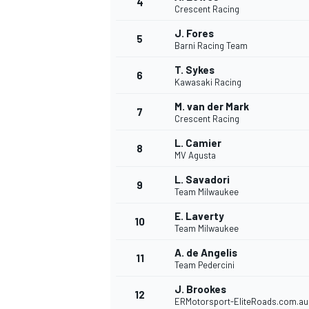
4
Crescent Racing
J. Fores
5
Barni Racing Team
INDYCAR
T. Sykes
6
Kawasaki Racing
M. van der Mark
7
Crescent Racing
L. Camier
8
MV Agusta
L. Savadori
9
Team Milwaukee
E. Laverty
10
Team Milwaukee
A. de Angelis
11
WEC
DTM
Team Pedercini
J. Brookes
12
ERMotorsport-EliteRoads.com.au