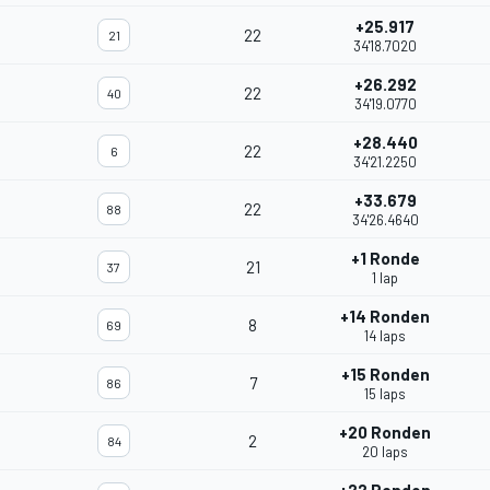
+25.917
22
21
34'18.7020
+26.292
22
40
34'19.0770
+28.440
22
6
34'21.2250
+33.679
22
88
34'26.4640
+1 Ronde
21
37
1 lap
+14 Ronden
8
69
14 laps
+15 Ronden
7
86
15 laps
+20 Ronden
2
84
20 laps