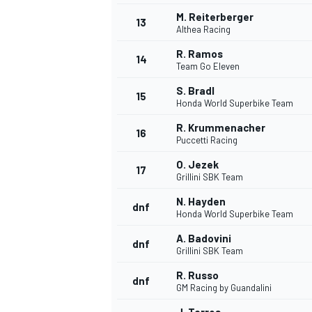
M. Reiterberger
13
Althea Racing
R. Ramos
14
Team Go Eleven
S. Bradl
15
Honda World Superbike Team
R. Krummenacher
16
Puccetti Racing
O. Jezek
17
Grillini SBK Team
N. Hayden
dnf
Honda World Superbike Team
A. Badovini
dnf
Grillini SBK Team
R. Russo
dnf
GM Racing by Guandalini