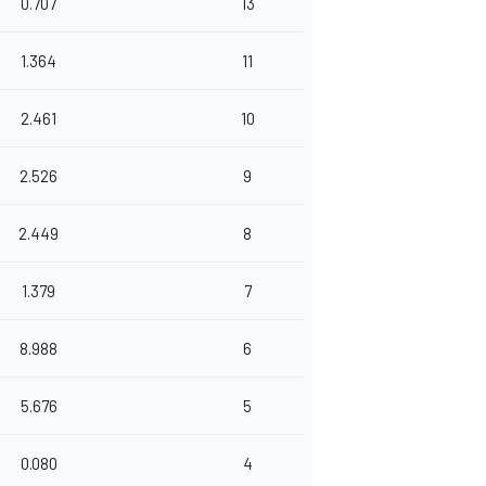
0.707
13
1.364
11
2.461
10
2.526
9
2.449
8
1.379
7
8.988
6
5.676
5
0.080
4