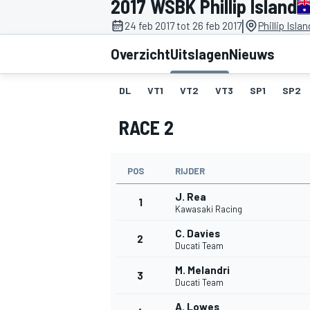
2017 WSBK Phillip Island
|
24 feb 2017 tot 26 feb 2017
Phillip Isla
Overzicht
Uitslagen
Nieuws
DL
VT1
VT2
VT3
SP1
SP2
RACE 2
MOTOGP
POS
RIJDER
J. Rea
1
Kawasaki Racing
C. Davies
2
Ducati Team
M. Melandri
3
Ducati Team
A. Lowes