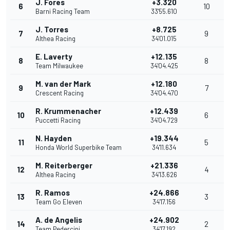
J. Fores
+3.320
6
10
Barni Racing Team
33'55.610
J. Torres
+8.725
7
9
Althea Racing
34'01.015
E. Laverty
+12.135
8
8
Team Milwaukee
34'04.425
M. van der Mark
+12.180
9
7
Crescent Racing
34'04.470
R. Krummenacher
+12.439
10
6
Puccetti Racing
34'04.729
N. Hayden
+19.344
11
5
Honda World Superbike Team
34'11.634
M. Reiterberger
+21.336
12
4
Althea Racing
34'13.626
R. Ramos
+24.866
13
3
Team Go Eleven
34'17.156
A. de Angelis
+24.902
14
2
Team Pedercini
34'17.192