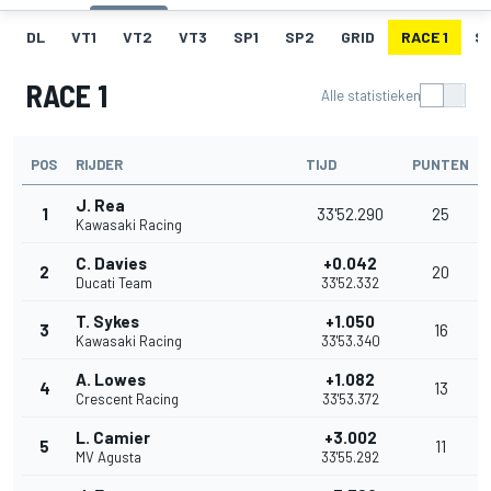
DL
VT1
VT2
VT3
SP1
SP2
GRID
RACE 1
SR
RACE 1
Alle statistieken
POS
RIJDER
TIJD
PUNTEN
J. Rea
1
33'52.290
25
Kawasaki Racing
C. Davies
+0.042
2
20
Ducati Team
33'52.332
T. Sykes
+1.050
3
16
Kawasaki Racing
33'53.340
A. Lowes
+1.082
4
13
Crescent Racing
33'53.372
L. Camier
+3.002
5
11
MV Agusta
33'55.292