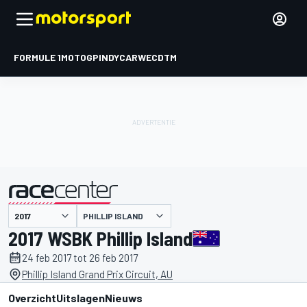
FORMULE 1
MOTOGP
INDYCAR
WEC
DTM
PHILLIP ISLAND
gepresenteerd door
2017 WSBK Phillip Island
24 feb 2017 tot 26 feb 2017
Phillip Island Grand Prix Circuit, AU
Overzicht
Uitslagen
Nieuws