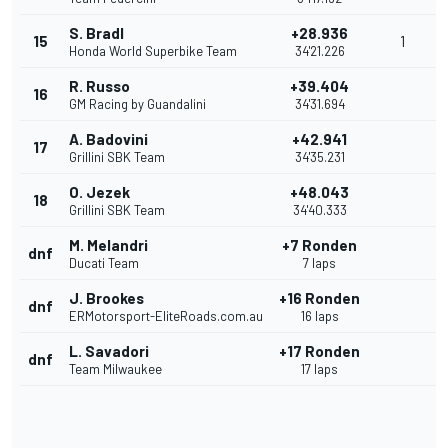
S. Bradl
+28.936
15
1
Honda World Superbike Team
34'21.226
R. Russo
+39.404
16
GM Racing by Guandalini
34'31.694
A. Badovini
+42.941
17
Grillini SBK Team
34'35.231
O. Jezek
+48.043
18
Grillini SBK Team
34'40.333
M. Melandri
+7 Ronden
dnf
Ducati Team
7 laps
J. Brookes
+16 Ronden
dnf
ERMotorsport-EliteRoads.com.au
16 laps
L. Savadori
+17 Ronden
dnf
Team Milwaukee
17 laps