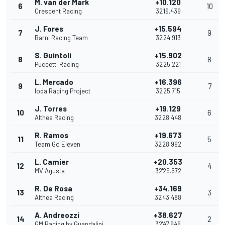
M. van der Mark
+10.120
6
10
Crescent Racing
32'19.439
J. Fores
+15.594
7
9
Barni Racing Team
32'24.913
S. Guintoli
+15.902
8
8
Puccetti Racing
32'25.221
L. Mercado
+16.396
9
7
Ioda Racing Project
32'25.715
J. Torres
+19.129
10
6
Althea Racing
32'28.448
R. Ramos
+19.673
11
5
Team Go Eleven
32'28.992
L. Camier
+20.353
12
4
MV Agusta
32'29.672
R. De Rosa
+34.169
13
3
Althea Racing
32'43.488
A. Andreozzi
+38.627
14
2
GM Racing by Guandalini
32'47.946