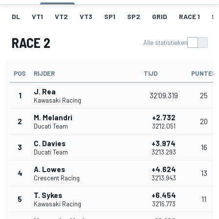
DL
VT1
VT2
VT3
SP1
SP2
GRID
RACE 1
SR
RACE 2
Alle statistieken
POS
RIJDER
TIJD
PUNTEN
J. Rea
1
32'09.319
25
Kawasaki Racing
M. Melandri
+2.732
2
20
Ducati Team
32'12.051
C. Davies
+3.974
3
16
Ducati Team
32'13.293
A. Lowes
+4.624
4
13
Crescent Racing
32'13.943
T. Sykes
+6.454
5
11
Kawasaki Racing
32'15.773