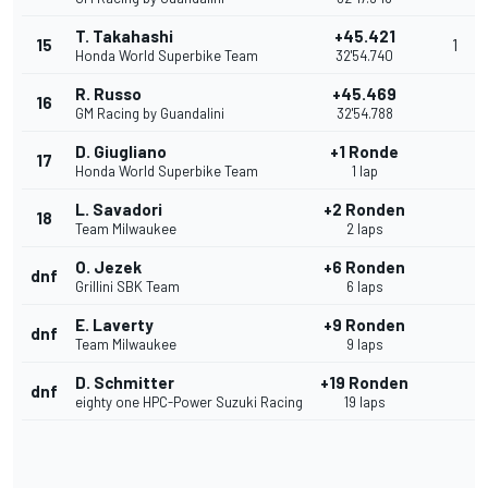
T. Takahashi
+45.421
15
1
Honda World Superbike Team
32'54.740
R. Russo
+45.469
16
GM Racing by Guandalini
32'54.788
D. Giugliano
+1 Ronde
17
Honda World Superbike Team
1 lap
L. Savadori
+2 Ronden
18
Team Milwaukee
2 laps
O. Jezek
+6 Ronden
dnf
Grillini SBK Team
6 laps
E. Laverty
+9 Ronden
dnf
Team Milwaukee
9 laps
D. Schmitter
+19 Ronden
dnf
eighty one HPC-Power Suzuki Racing
19 laps