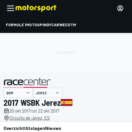
FORMULE 1
MOTOGP
INDYCAR
WEC
DTM
JEREZ
gepresenteerd door
2017 WSBK Jerez
20 okt 2017 tot 22 okt 2017
Circuito de Jerez, ES
Overzicht
Uitslagen
Nieuws