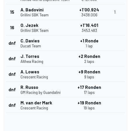
A. Badovini
+1'00.924
15
1
Grillini SBK Team
34'38.006
O. Jezek
+1'16.401
16
Grillini SBK Team
34'53.483
C. Davies
+1 Ronde
dnf
Ducati Team
1 lap
J. Torres
+2 Ronden
dnf
Althea Racing
2 laps
A. Lowes
+9 Ronden
dnf
Crescent Racing
9 laps
R. Russo
+17 Ronden
dnf
GM Racing by Guandalini
17 laps
M. van der Mark
+19 Ronden
dnf
Crescent Racing
19 laps