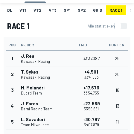
DL
VT1
VT2
VT3
SP1
SP2
GRID
RACE 1
SR
RACE 1
Alle statistieken
POS
RIJDER
TIJD
PUNTEN
J. Rea
1
33'37.082
25
Kawasaki Racing
T. Sykes
+4.501
2
20
Kawasaki Racing
33'41.583
M. Melandri
+17.673
3
16
Ducati Team
33'54.755
J. Fores
+22.569
4
13
Barni Racing Team
33'59.651
L. Savadori
+30.797
5
11
Team Milwaukee
34'07.879