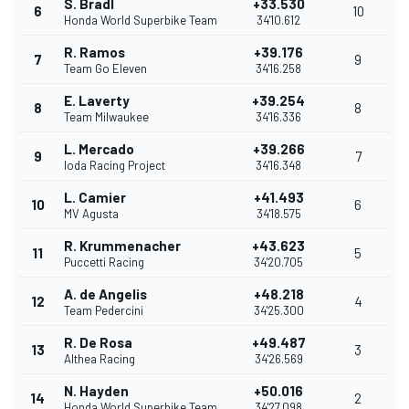
S. Bradl
+33.530
6
10
Honda World Superbike Team
34'10.612
R. Ramos
+39.176
7
9
Team Go Eleven
34'16.258
E. Laverty
+39.254
8
8
Team Milwaukee
34'16.336
L. Mercado
+39.266
9
7
Ioda Racing Project
34'16.348
L. Camier
+41.493
10
6
MV Agusta
34'18.575
R. Krummenacher
+43.623
11
5
Puccetti Racing
34'20.705
A. de Angelis
+48.218
12
4
Team Pedercini
34'25.300
R. De Rosa
+49.487
13
3
Althea Racing
34'26.569
N. Hayden
+50.016
14
2
Honda World Superbike Team
34'27.098