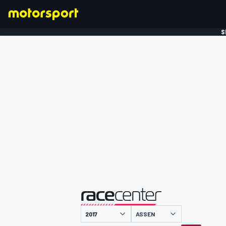
S
FORMULE 1
gepresenteerd door
ASSEN