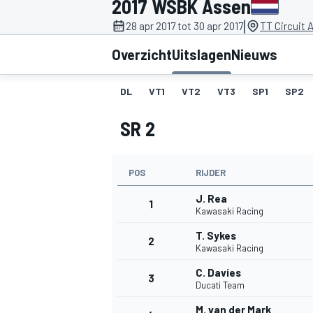
2017 WSBK Assen
|
28 apr 2017 tot 30 apr 2017
TT Circuit 
Overzicht
Uitslagen
Nieuws
DL
VT1
VT2
VT3
SP1
SP2
SR 2
MOTOGP
POS
RIJDER
J. Rea
1
Kawasaki Racing
T. Sykes
2
Kawasaki Racing
C. Davies
3
Ducati Team
M. van der Mark