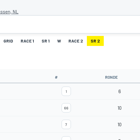
Assen, NL
GRID
RACE 1
SR 1
W
RACE 2
SR 2
#
RONDE
6
1
10
66
10
7