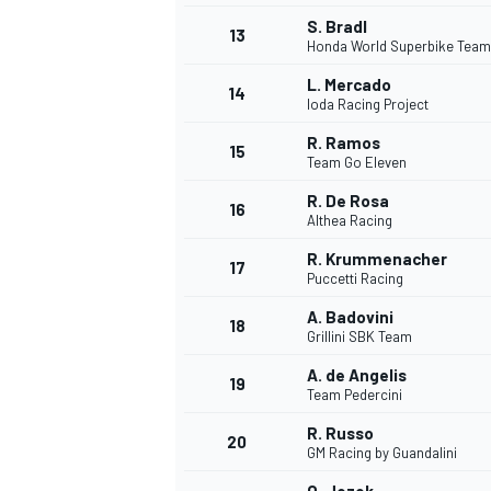
S. Bradl
13
Honda World Superbike Team
L. Mercado
14
Ioda Racing Project
R. Ramos
15
Team Go Eleven
R. De Rosa
16
Althea Racing
R. Krummenacher
17
Puccetti Racing
A. Badovini
18
Grillini SBK Team
A. de Angelis
19
Team Pedercini
R. Russo
20
GM Racing by Guandalini