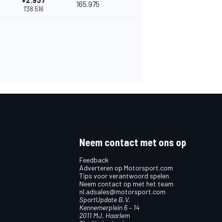
+2.937
165.975
1'38.516
Neem contact met ons op
Feedback
Adverteren op Motorsport.com
Tips voor verantwoord spelen
Neem contact op met het team
nl.adsales@motorsport.com
SportUpdate B.V.
Kennemerplein 6 – 14
2011 MJ, Haarlem