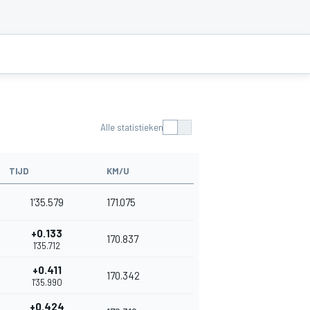
Alle statistieken
TIJD
KM/U
1'35.579
171.075
+0.133
170.837
1'35.712
+0.411
170.342
1'35.990
+0.424