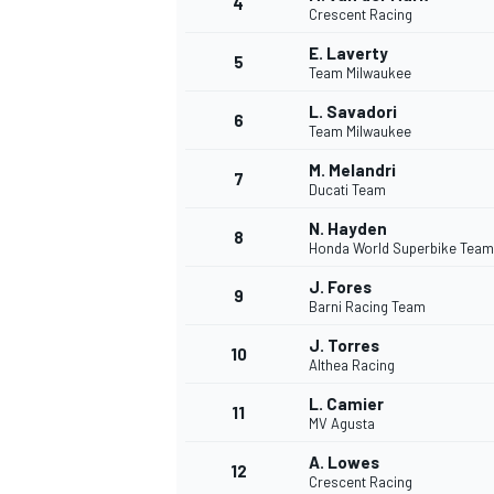
4
Crescent Racing
E. Laverty
5
Team Milwaukee
INDYCAR
L. Savadori
6
Team Milwaukee
M. Melandri
7
Ducati Team
N. Hayden
8
Honda World Superbike Team
J. Fores
9
Barni Racing Team
J. Torres
10
Althea Racing
L. Camier
11
WEC
DTM
MV Agusta
A. Lowes
12
Crescent Racing