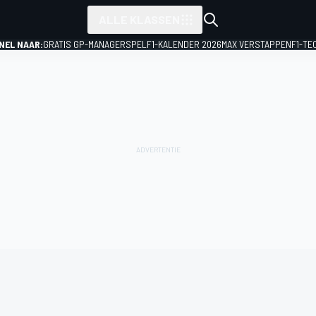
ALLE KLASSEN
NEL NAAR:
GRATIS GP-MANAGERSPEL
F1-KALENDER 2026
MAX VERSTAPPEN
F1-TE