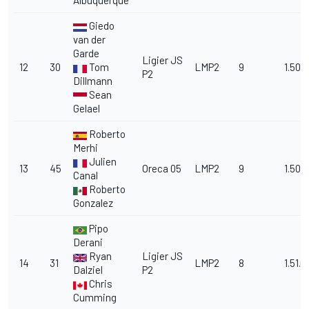
Albuquerque
Giedo
van der
Garde
Ligier JS
12
30
Tom
LMP2
9
1.50.
P2
Dillmann
Sean
Gelael
Roberto
Merhi
Julien
13
45
Oreca 05
LMP2
9
1.50.
Canal
Roberto
Gonzalez
Pipo
Derani
Ryan
Ligier JS
14
31
LMP2
8
1.51.0
Dalziel
P2
Chris
Cumming