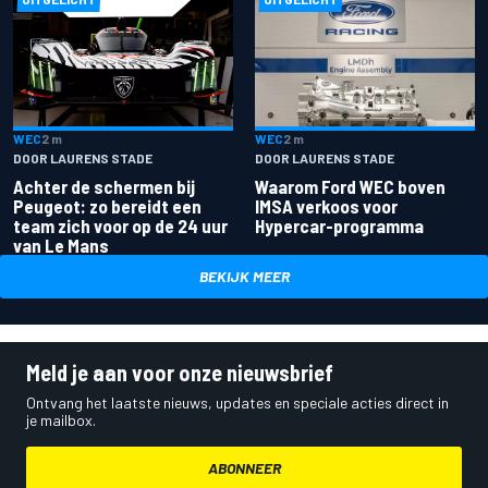
WEC
2 m
WEC
2 m
DOOR LAURENS STADE
DOOR LAURENS STADE
Achter de schermen bij
Waarom Ford WEC boven
Peugeot: zo bereidt een
IMSA verkoos voor
team zich voor op de 24 uur
Hypercar-programma
van Le Mans
BEKIJK MEER
Meld je aan voor onze nieuwsbrief
Ontvang het laatste nieuws, updates en speciale acties direct in
je mailbox.
ABONNEER