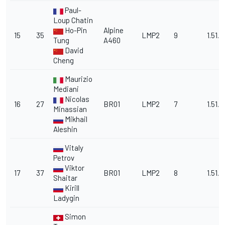
Paul-
Loup Chatin
Ho-Pin
Alpine
15
35
LMP2
9
1.51.1
Tung
A460
David
Cheng
Maurizio
Mediani
Nicolas
16
27
BR01
LMP2
7
1.51.4
Minassian
Mikhail
Aleshin
Vitaly
Petrov
Viktor
17
37
BR01
LMP2
8
1.51.4
Shaitar
Kirill
Ladygin
Simon