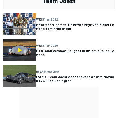
Team Joest
WEC
11 jun 2022
Motorsport Heroes: De eerste zege van Mister Le
Mans Tom Kristensen
WEC
11 jun 2020
OTD: Audi verslaat Peugeot in ultiem duel op Le
Mans
IMSA
14 okt 2017
Foto's: Team Joest doet shakedown met Mazda
RT24-P op Donington