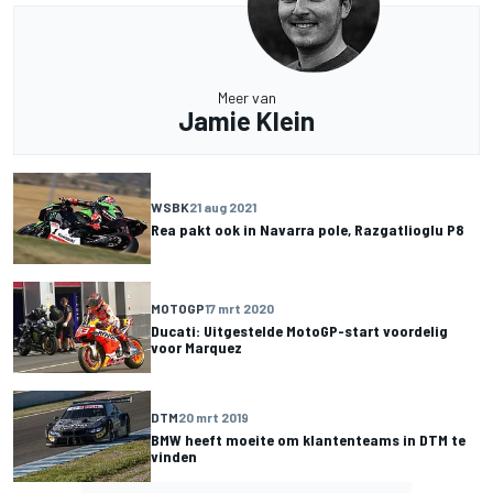
Meer van
Jamie Klein
WSBK
21 aug 2021
Rea pakt ook in Navarra pole, Razgatlioglu P8
MOTOGP
17 mrt 2020
Ducati: Uitgestelde MotoGP-start voordelig
voor Marquez
DTM
20 mrt 2019
BMW heeft moeite om klantenteams in DTM te
vinden