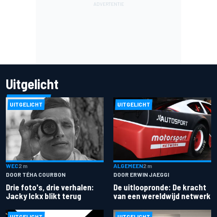
Uitgelicht
UITGELICHT
UITGELICHT
ALGEMEEN
2 m
WEC
2 m
DOOR ERWIN JAEGGI
DOOR TÉHA COURBON
De uitloopronde: De kracht
Drie foto's, drie verhalen:
van een wereldwijd netwerk
Jacky Ickx blikt terug
UITGELICHT
UITGELICHT