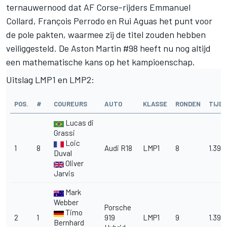
ternauwernood dat AF Corse-rijders Emmanuel
Collard, François Perrodo en Rui Aguas het punt voor
de pole pakten, waarmee zij de titel zouden hebben
veiliggesteld. De Aston Martin #98 heeft nu nog altijd
een mathematische kans op het kampioenschap.
Uitslag LMP1 en LMP2:
POS.
#
COUREURS
AUTO
KLASSE
RONDEN
TIJD
Lucas di
Grassi
Loic
1
8
Audi R18
LMP1
8
1.39.
Duval
Oliver
Jarvis
Mark
Webber
Porsche
Timo
2
1
919
LMP1
9
1.39.4
Bernhard