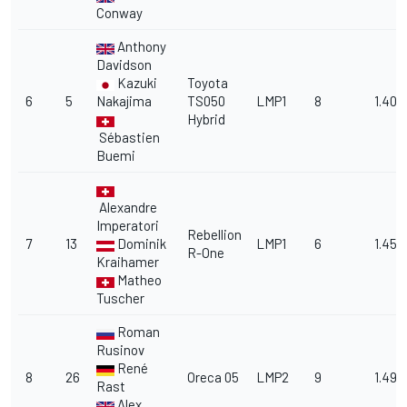
Conway
Anthony
Davidson
Kazuki
Toyota
6
5
Nakajima
TS050
LMP1
8
1.40.
Hybrid
Sébastien
Buemi
Alexandre
Imperatori
Rebellion
7
13
Dominik
LMP1
6
1.45.0
R-One
Kraihamer
Matheo
Tuscher
Roman
Rusinov
René
8
26
Oreca 05
LMP2
9
1.49.
Rast
Alex