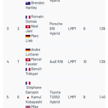
Hybrid
Brendon
Hartley
Romain
Dumas
Porsche
Neel
3
2
919
LMP1
9
1.39.
Jani
Hybrid
Marc
Lieb
Andre
Lotterer
Marcel
4
7
Audi R18
LMP1
10
1.39.
Fassler
Benoit
Tréluyer
Stéphane
Sarrazin
Toyota
5
6
Kamui
TS050
LMP1
8
1.40.
Kobayashi
Hybrid
Mike