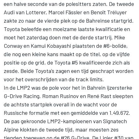
een halve seconde van de polesitters zaten. De tweede
Audi van Lotterer, Marcel Fässler en Benoît Tréluyer
zakte zo naar de vierde plek op de Bahreinse startgrid.
Toyota beleefde een moeizame laatste kwalificatie en
moet het zaterdag doen met de derde startrij. Mike
Conway en Kamui Kobayashi plaatsten de #6-bolide,
die nog een kleine kans maakt op de titel, op de vijfde
positie op de grid, de Toyota #5 kwalificeerde zich als
zesde. Beide Toyota’s zagen een tijd geschrapt worden
voor het overschrijden van de track limits.
In de LMP2 was de pole voor het in Bahrein ijzersterke
G-Drive Racing. Roman Rusinov en René Rast sleepten
de achtste startplek overall in de wacht voor de
Russische formatie met een gemiddelde van 1.49.672.
De pas gekroonde LMP2-kampioenen van Signatech
Alpine klokten de tweede tijd, maar moesten zes
tienden toegeven op de #26 G-Drive. De Ligier #30 van