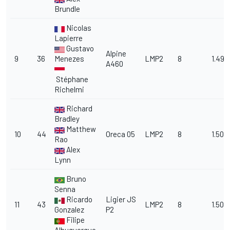
Brundle
Nicolas
Lapierre
Gustavo
Alpine
9
36
Menezes
LMP2
8
1.49.
A460
Stéphane
Richelmi
Richard
Bradley
Matthew
10
44
Oreca 05
LMP2
8
1.50.
Rao
Alex
Lynn
Bruno
Senna
Ricardo
Ligier JS
11
43
LMP2
8
1.50.4
Gonzalez
P2
Filipe