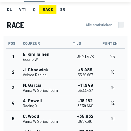
DL
VT1
Q
RACE
SR
RACE
Alle statistieken
POS
COUREUR
TIJD
PUNTEN
E. Kimilainen
1
35'21.478
25
Ecurie W
J. Chadwick
+8.489
2
18
Veloce Racing
35'29.967
M. Garcia
+11.949
3
15
Puma W Series Team
35'33.427
A. Powell
+18.182
4
12
Racing X
35'39.660
C. Wood
+35.832
5
10
Puma W Series Team
35'57.310