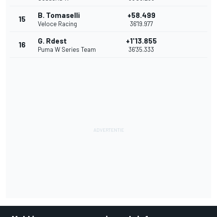
B. Tomaselli
+58.499
15
Veloce Racing
36'19.977
G. Rdest
+1'13.855
16
Puma W Series Team
36'35.333