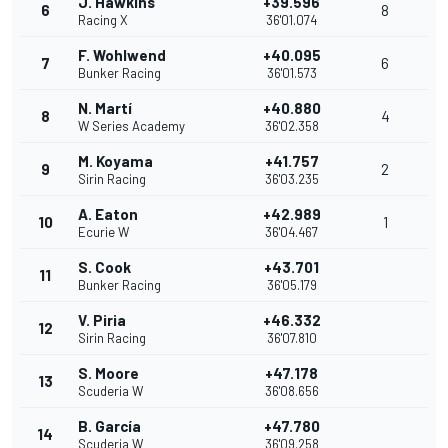
J. Hawkins
+39.596
6
8
Racing X
36'01.074
F. Wohlwend
+40.095
7
6
Bunker Racing
36'01.573
N. Martí
+40.880
8
4
W Series Academy
36'02.358
M. Koyama
+41.757
9
2
Sirin Racing
36'03.235
A. Eaton
+42.989
10
1
Ecurie W
36'04.467
S. Cook
+43.701
11
Bunker Racing
36'05.179
V. Piria
+46.332
12
Sirin Racing
36'07.810
S. Moore
+47.178
13
Scuderia W
36'08.656
B. García
+47.780
14
Scuderia W
36'09.258