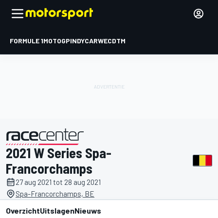
FORMULE 1
MOTOGP
INDYCAR
WEC
DTM
2021 W Series Spa-
gepresenteerd door
Francorchamps
27 aug 2021 tot 28 aug 2021
Spa-Francorchamps, BE
Overzicht
Uitslagen
Nieuws