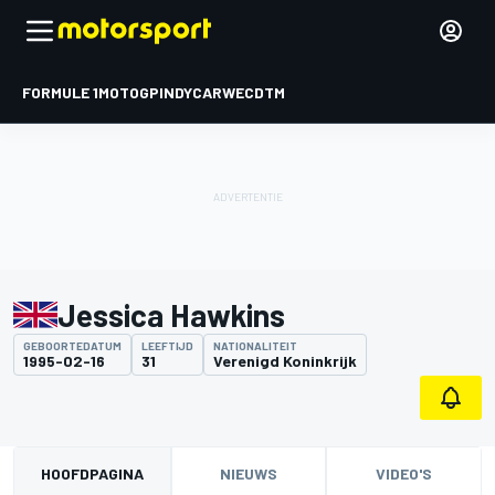
FORMULE 1
MOTOGP
INDYCAR
WEC
DTM
Jessica Hawkins
GEBOORTEDATUM
LEEFTIJD
NATIONALITEIT
1995-02-16
31
Verenigd Koninkrijk
HOOFDPAGINA
NIEUWS
VIDEO'S