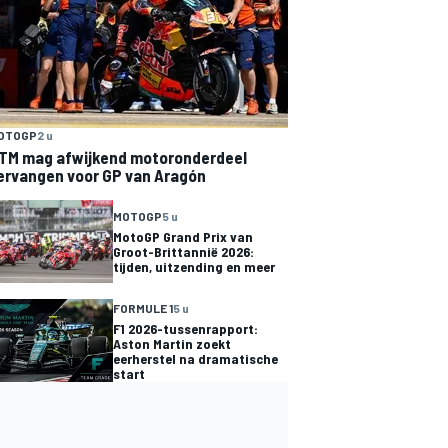
OTOGP
2 u
TM mag afwijkend motoronderdeel
ervangen voor GP van Aragón
MOTOGP
5 u
MotoGP Grand Prix van
Groot-Brittannië 2026:
tijden, uitzending en meer
FORMULE 1
5 u
F1 2026-tussenrapport:
Aston Martin zoekt
eerherstel na dramatische
start