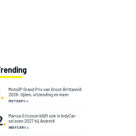
Trending
1
.
MotoGP Grand Prix van Groot-Brittannië
2026: tijden, uitzending en meer
MOTOGP
5 u
2
.
Marcus Ericsson blijft ook in IndyCar-
seizoen 2027 bij Andretti
INDYCAR
9 u