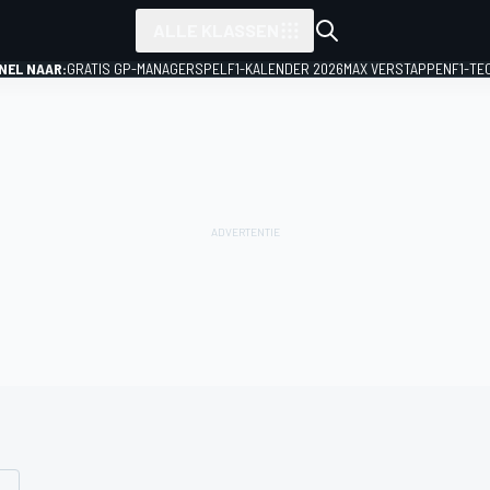
ALLE KLASSEN
NEL NAAR:
GRATIS GP-MANAGERSPEL
F1-KALENDER 2026
MAX VERSTAPPEN
F1-TE