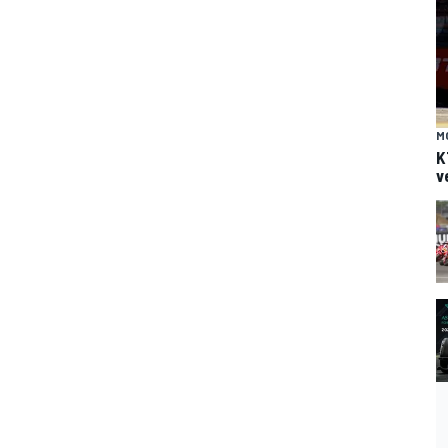
M
K
v