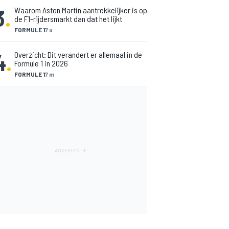
3
.
Waarom Aston Martin aantrekkelijker is op
de F1-rijdersmarkt dan dat het lijkt
FORMULE 1
7 u
4
.
Overzicht: Dit verandert er allemaal in de
Formule 1 in 2026
FORMULE 1
7 m