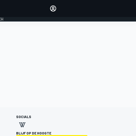
Laat je horen met de
reactiemodule
CH
LOGIN
EDITIE
NEDERLAND
SOCIALS
BLIJF OP DE HOOGTE