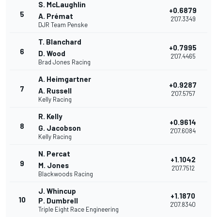
S. McLaughlin
+0.6879
5
A. Prémat
2'07.3349
DJR Team Penske
T. Blanchard
+0.7995
6
D. Wood
2'07.4465
Brad Jones Racing
A. Heimgartner
+0.9287
7
A. Russell
2'07.5757
Kelly Racing
R. Kelly
+0.9614
8
G. Jacobson
2'07.6084
Kelly Racing
N. Percat
+1.1042
9
M. Jones
2'07.7512
Blackwoods Racing
J. Whincup
+1.1870
10
P. Dumbrell
2'07.8340
Triple Eight Race Engineering