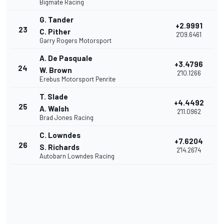
Bigmate Racing
G. Tander
+2.9991
23
C. Pither
2'09.6461
Garry Rogers Motorsport
A. De Pasquale
+3.4796
24
W. Brown
2'10.1266
Erebus Motorsport Penrite
T. Slade
+4.4492
25
A. Walsh
2'11.0962
Brad Jones Racing
C. Lowndes
+7.6204
26
S. Richards
2'14.2674
Autobarn Lowndes Racing