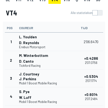
VT4
Alle statistieken
POS
COUREUR
TIJD
L. Youlden
1
2'06.6470
D. Reynolds
Erebus Motorsport
M. Winterbottom
+0.4286
2
D. Canto
2'07.0756
Tickford Racing
J. Courtney
+0.5304
3
J. Perkins
2'07.1774
Mobil 1 Boost Mobile Racing
S. Pye
+0.6014
4
W. Luff
2'07.2484
Mobil 1 Boost Mobile Racing