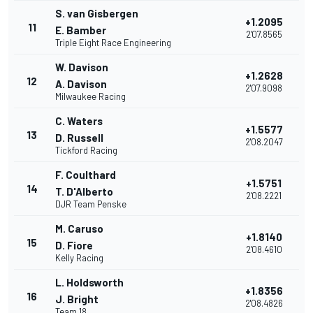
S. van Gisbergen
+1.2095
11
E. Bamber
2'07.8565
Triple Eight Race Engineering
W. Davison
+1.2628
12
A. Davison
2'07.9098
Milwaukee Racing
C. Waters
+1.5577
13
D. Russell
2'08.2047
Tickford Racing
F. Coulthard
+1.5751
14
T. D'Alberto
2'08.2221
DJR Team Penske
M. Caruso
+1.8140
15
D. Fiore
2'08.4610
Kelly Racing
L. Holdsworth
+1.8356
16
J. Bright
2'08.4826
Team 18