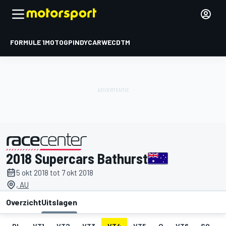
FORMULE 1
MOTOGP
INDYCAR
WEC
DTM
2018 Supercars Bathurst
gepresenteerd door
5 okt 2018 tot 7 okt 2018
, AU
Overzicht
Uitslagen
DL
VT1
VT2
VT3
VT4
VT5
Q
VT6
SO