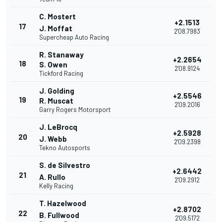
C. Mostert
+2.1513
17
J. Moffat
2'08.7983
Supercheap Auto Racing
R. Stanaway
+2.2654
18
S. Owen
2'08.9124
Tickford Racing
J. Golding
+2.5546
19
R. Muscat
2'09.2016
Garry Rogers Motorsport
J. LeBrocq
+2.5928
20
J. Webb
2'09.2398
Tekno Autosports
S. de Silvestro
+2.6442
21
A. Rullo
2'09.2912
Kelly Racing
T. Hazelwood
+2.8702
22
B. Fullwood
2'09.5172