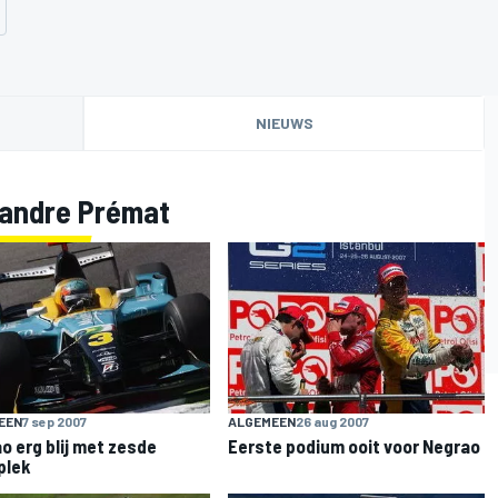
NIEUWS
xandre Prémat
EEN
7 sep 2007
ALGEMEEN
26 aug 2007
o erg blij met zesde
Eerste podium ooit voor Negrao
plek