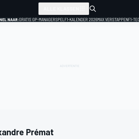
ALLE KLASSEN
NEL NAAR:
GRATIS GP-MANAGERSPEL
F1-KALENDER 2026
MAX VERSTAPPEN
F1-TE
xandre Prémat