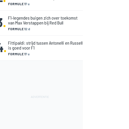
FORMULE 1
7 u
3
.
F1-legendes buigen zich over toekomst
van Max Verstappen bij Red Bull
FORMULE 1
2 d
4
.
Fittipaldi: strijd tussen Antonelli en Russell
is goed voor F1
FORMULE 1
7 u