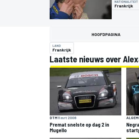
NATIONALITEIT
Frankrijk
HOOFDPAGINA
LAND
Frankrijk
Laatste nieuws over Ale
MOTOGP
DTM
11 mrt 2008
ALGEM
Premat snelste op dag 2 in
Negra
Mugello
start