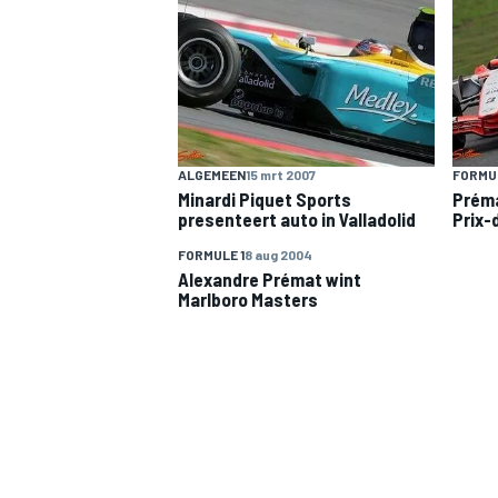
INDYCAR
ALGEMEEN
15 mrt 2007
FORMUL
Minardi Piquet Sports
Préma
presenteert auto in Valladolid
Prix-
FORMULE 1
8 aug 2004
Alexandre Prémat wint
Marlboro Masters
WEC
DTM