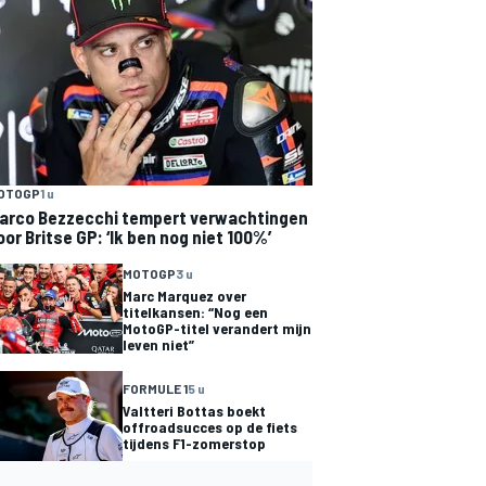
OTOGP
1 u
arco Bezzecchi tempert verwachtingen
oor Britse GP: ‘Ik ben nog niet 100%’
MOTOGP
3 u
Marc Marquez over
titelkansen: “Nog een
MotoGP-titel verandert mijn
leven niet”
FORMULE 1
5 u
Valtteri Bottas boekt
offroadsucces op de fiets
tijdens F1-zomerstop