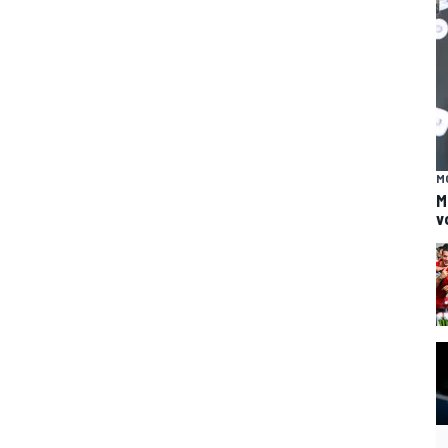
M
M
v