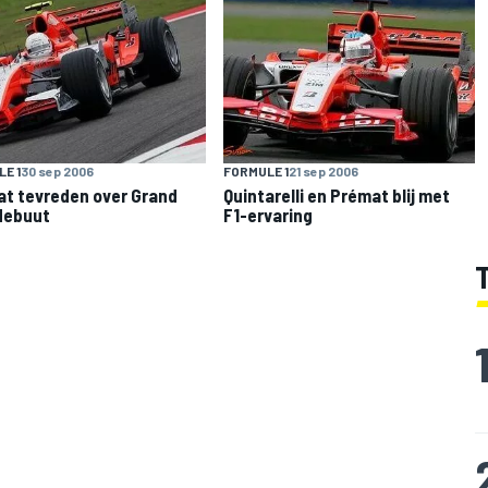
E 1
30 sep 2006
FORMULE 1
21 sep 2006
t tevreden over Grand
Quintarelli en Prémat blij met
debuut
F1-ervaring