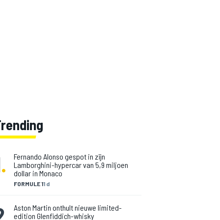
Trending
1
.
Fernando Alonso gespot in zijn
Lamborghini-hypercar van 5,9 miljoen
dollar in Monaco
FORMULE 1
1 d
2
.
Aston Martin onthult nieuwe limited-
edition Glenfiddich-whisky