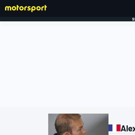
S
FORMULE 1
Ale