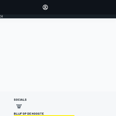
Laat je horen met de
reactiemodule
CH
LOGIN
EDITIE
NEDERLAND
SOCIALS
BLIJF OP DE HOOGTE