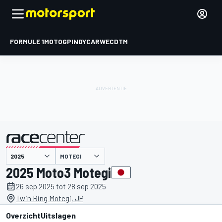
FORMULE 1
MOTOGP
INDYCAR
WEC
DTM
MOTEGI
gepresenteerd door
2025 Moto3 Motegi
26 sep 2025 tot 28 sep 2025
Twin Ring Motegi, JP
Overzicht
Uitslagen