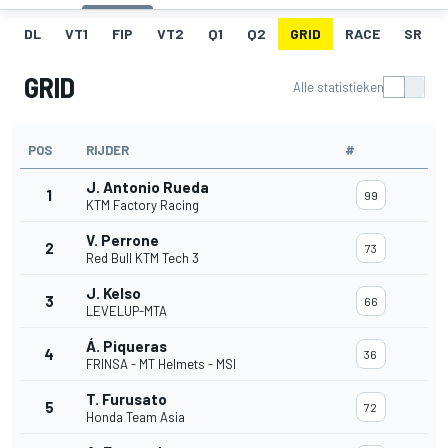
DL
VT1
FIP
VT2
Q1
Q2
GRID
RACE
SR
GRID
Alle statistieken
POS
RIJDER
#
J. Antonio Rueda
1
99
KTM Factory Racing
V. Perrone
2
73
Red Bull KTM Tech 3
J. Kelso
3
66
LEVELUP-MTA
Á. Piqueras
4
36
FRINSA - MT Helmets - MSI
T. Furusato
5
72
Honda Team Asia