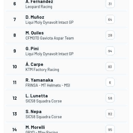
A. Fernandez
6
31
Leopard Racing
D. Muñoz
7
64
Liqui Moly Dynavolt Intact GP
M. Quiles
8
28
CFMOTO Gaviota Aspar Team
G. Pini
9
94
Liqui Moly Dynavolt Intact GP
Á. Carpe
10
83
KTM Factory Racing
R. Yamanaka
11
6
FRINSA - MT Helmets - MSI
L. Lunetta
12
58
SIC58 Squadra Corse
S. Nepa
13
82
SIC58 Squadra Corse
M. Morelli
14
95
GRYD - Mlav Racing