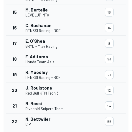
M. Bertelle
15
18
LEVELUP-MTA
C. Buchanan
16
14
DENSSI Racing - BOE
E. O'Shea
17
8
GRYD - Mlav Racing
F. Aditama
18
93
Honda Team Asia
R. Moodley
19
21
DENSSI Racing - BOE
J. Roulstone
20
12
Red Bull KTM Tech 3
R. Rossi
21
54
Rivacold Snipers Team
N. Dettwiler
22
55
CIP