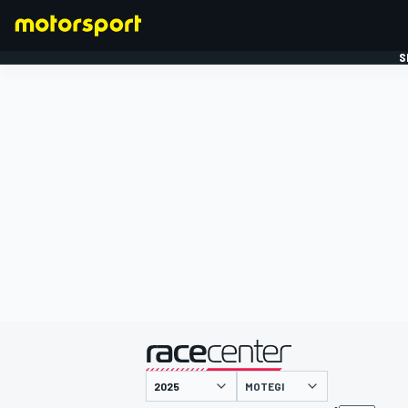
S
FORMULE 1
gepresenteerd door
MOTEGI