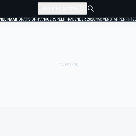
ALLE KLASSEN
NEL NAAR:
GRATIS GP-MANAGERSPEL
F1-KALENDER 2026
MAX VERSTAPPEN
F1-TE