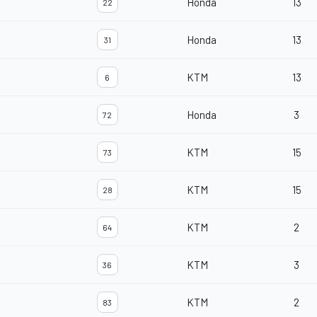
Honda
13
22
Honda
13
31
KTM
13
6
Honda
3
72
KTM
15
73
KTM
15
28
KTM
2
64
KTM
3
36
KTM
2
83