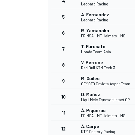
4
Leopard Racing
A. Fernandez
5
Leopard Racing
INDYCAR
R. Yamanaka
6
FRINSA - MT Helmets - MSI
T. Furusato
7
Honda Team Asia
V. Perrone
8
Red Bull KTM Tech 3
M. Quiles
9
CFMOTO Gaviota Aspar Team
D. Muñoz
10
Liqui Moly Dynavolt Intact GP
Á. Piqueras
11
WEC
DTM
FRINSA - MT Helmets - MSI
Á. Carpe
12
KTM Factory Racing