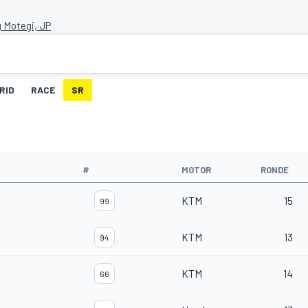
 Motegi, JP
RID
RACE
SR
#
MOTOR
RONDE
KTM
15
99
KTM
13
94
KTM
14
66