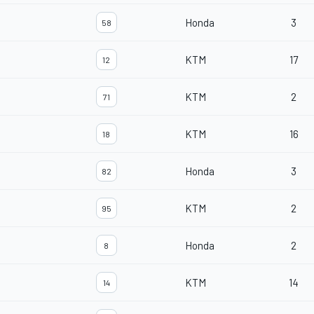
Honda
3
58
KTM
17
12
KTM
2
71
KTM
16
18
Honda
3
82
KTM
2
95
Honda
2
8
KTM
14
14