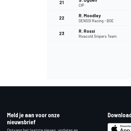
S. Ogden
21
CIP
R. Moodley
22
DENSSI Racing - BOE
R. Rossi
23
Rivacold Snipers Team
Meld je aan voor onze
Download
nieuwsbrief
Ontvang het laatste nieuws, updates en