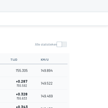
Alle statistieken
TIJD
KM/U
1'55.305
149.894
+0.287
149.522
1'55.592
+0.328
149.469
1'55.633
+0.343