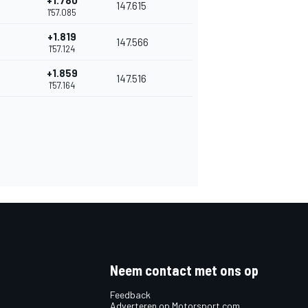
+1.780
147.615
1'57.085
+1.819
147.566
1'57.124
+1.859
147.516
1'57.164
Neem contact met ons op
Feedback
Adverteren op Motorsport.com