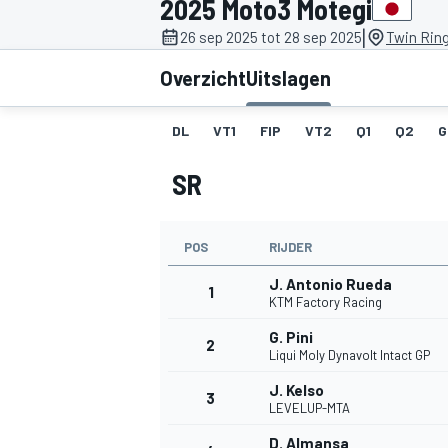
2025 Moto3 Motegi
|
26 sep 2025 tot 28 sep 2025
Twin Ring
Overzicht
Uitslagen
DL
VT1
FIP
VT2
Q1
Q2
G
SR
MOTOGP
POS
RIJDER
J. Antonio Rueda
1
KTM Factory Racing
G. Pini
2
Liqui Moly Dynavolt Intact GP
J. Kelso
3
LEVELUP-MTA
D. Almansa