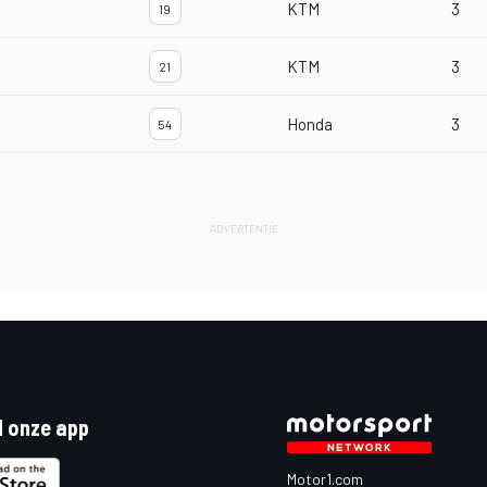
KTM
3
19
KTM
3
21
Honda
3
54
 onze app
Motor1.com