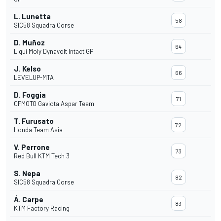
L. Lunetta
58
SIC58 Squadra Corse
D. Muñoz
64
Liqui Moly Dynavolt Intact GP
J. Kelso
66
LEVELUP-MTA
D. Foggia
71
CFMOTO Gaviota Aspar Team
T. Furusato
72
Honda Team Asia
V. Perrone
73
Red Bull KTM Tech 3
S. Nepa
82
SIC58 Squadra Corse
Á. Carpe
83
KTM Factory Racing