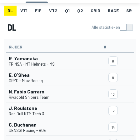
DL
VT1
FIP
VT2
Q1
Q2
GRID
RACE
SR
DL
Alle statistieken
RIJDER
#
R. Yamanaka
6
FRINSA - MT Helmets - MSI
E. O'Shea
8
GRYD - Mlav Racing
N. Fabio Carraro
10
Rivacold Snipers Team
J. Roulstone
12
Red Bull KTM Tech 3
C. Buchanan
14
DENSSI Racing - BOE