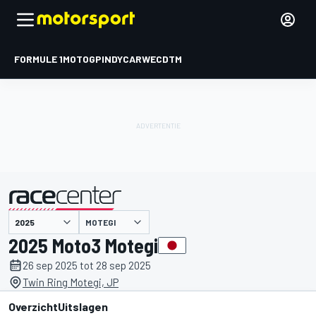
FORMULE 1
MOTOGP
INDYCAR
WEC
DTM
MOTEGI
gepresenteerd door
2025 Moto3 Motegi
26 sep 2025 tot 28 sep 2025
Twin Ring Motegi, JP
Overzicht
Uitslagen