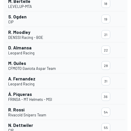
M. Bertelle
18
LEVELUP-MTA
S. Ogden
19
CIP
R. Moodley
21
DENSSI Racing - BOE
D. Almansa
22
Leopard Racing
M. Quiles
28
CFMOTO Gaviota Aspar Team
A. Fernandez
31
Leopard Racing
Á. Piqueras
36
FRINSA - MT Helmets - MSI
R. Rossi
54
Rivacold Snipers Team
N. Dettwiler
55
CIP