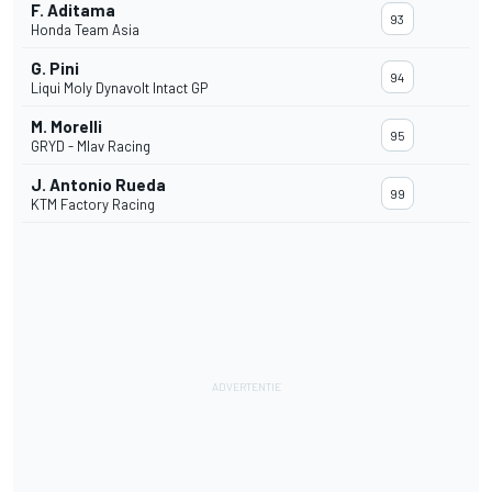
F. Aditama
93
Honda Team Asia
G. Pini
94
Liqui Moly Dynavolt Intact GP
M. Morelli
95
GRYD - Mlav Racing
J. Antonio Rueda
99
KTM Factory Racing