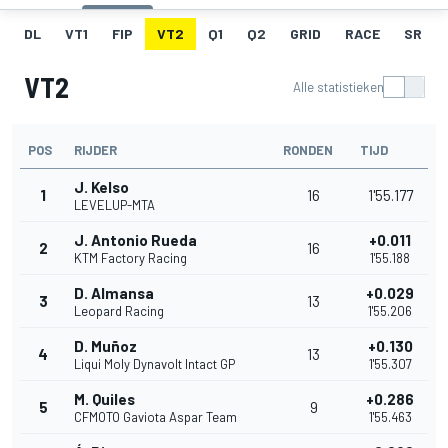
DL
VT1
FIP
VT2
Q1
Q2
GRID
RACE
SR
VT2
Alle statistieken
POS
RIJDER
RONDEN
TIJD
J. Kelso
1
16
1'55.177
LEVELUP-MTA
J. Antonio Rueda
+0.011
2
16
KTM Factory Racing
1'55.188
D. Almansa
+0.029
3
13
Leopard Racing
1'55.206
D. Muñoz
+0.130
4
13
Liqui Moly Dynavolt Intact GP
1'55.307
M. Quiles
+0.286
5
9
CFMOTO Gaviota Aspar Team
1'55.463