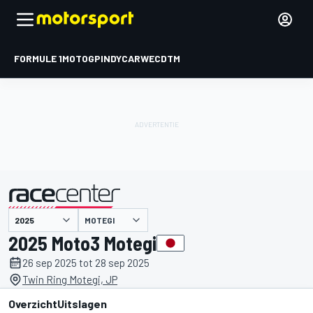
FORMULE 1
MOTOGP
INDYCAR
WEC
DTM
MOTEGI
gepresenteerd door
2025 Moto3 Motegi
26 sep 2025 tot 28 sep 2025
Twin Ring Motegi, JP
Overzicht
Uitslagen