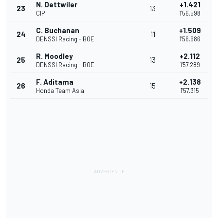
N. Dettwiler
+1.421
23
13
CIP
1'56.598
C. Buchanan
+1.509
24
11
DENSSI Racing - BOE
1'56.686
R. Moodley
+2.112
25
13
DENSSI Racing - BOE
1'57.289
F. Aditama
+2.138
26
15
Honda Team Asia
1'57.315