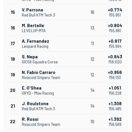
V. Perrone
+0.774
15
16
Red Bull KTM Tech 3
1'55.951
M. Bertelle
+0.804
16
13
LEVELUP-MTA
1'55.981
A. Fernandez
+0.817
17
11
Leopard Racing
1'55.994
S. Nepa
+0.843
18
12
SIC58 Squadra Corse
1'56.020
N. Fabio Carraro
+0.956
19
12
Rivacold Snipers Team
1'56.133
E. O'Shea
+1.051
20
14
GRYD - Mlav Racing
1'56.228
J. Roulstone
+1.308
21
14
Red Bull KTM Tech 3
1'56.485
R. Rossi
+1.392
22
10
Rivacold Snipers Team
1'56.569