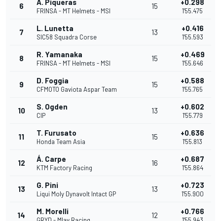
Á. Piqueras
+0.298
6
15
FRINSA - MT Helmets - MSI
1'55.475
L. Lunetta
+0.416
7
13
SIC58 Squadra Corse
1'55.593
R. Yamanaka
+0.469
8
15
FRINSA - MT Helmets - MSI
1'55.646
D. Foggia
+0.588
9
15
CFMOTO Gaviota Aspar Team
1'55.765
S. Ogden
+0.602
10
13
CIP
1'55.779
T. Furusato
+0.636
11
15
Honda Team Asia
1'55.813
Á. Carpe
+0.687
12
16
KTM Factory Racing
1'55.864
G. Pini
+0.723
13
13
Liqui Moly Dynavolt Intact GP
1'55.900
M. Morelli
+0.766
14
12
GRYD - Mlav Racing
1'55.943