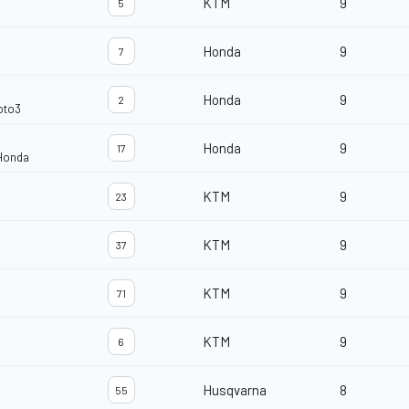
KTM
9
5
Honda
9
7
Honda
9
2
oto3
Honda
9
17
 Honda
KTM
9
23
KTM
9
37
KTM
9
71
KTM
9
6
Husqvarna
8
55