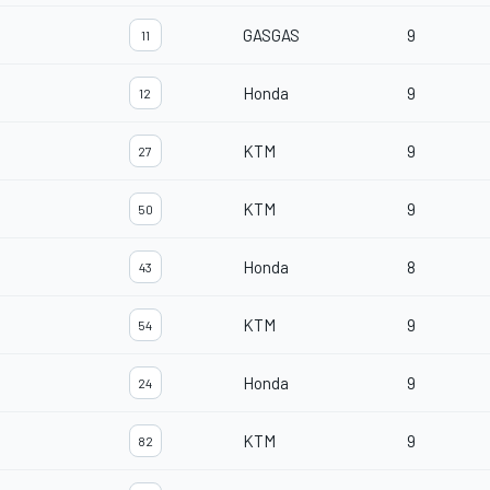
GASGAS
9
11
Honda
9
12
KTM
9
27
KTM
9
50
Honda
8
43
KTM
9
54
Honda
9
24
KTM
9
82