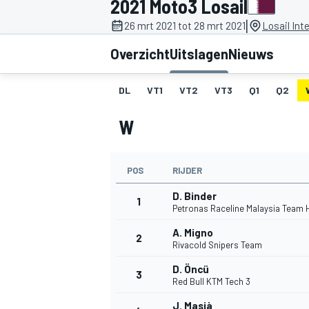
2021 Moto3 Losail
|
26 mrt 2021 tot 28 mrt 2021
Losail Int
Overzicht
Uitslagen
Nieuws
DL
VT1
VT2
VT3
Q1
Q2
W
MOTOGP
POS
RIJDER
D. Binder
1
Petronas Raceline Malaysia Team
A. Migno
2
Rivacold Snipers Team
D. Öncü
3
Red Bull KTM Tech 3
J. Masià