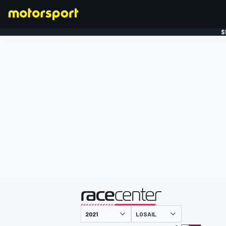
S
FORMULE 1
gepresenteerd door
LOSAIL