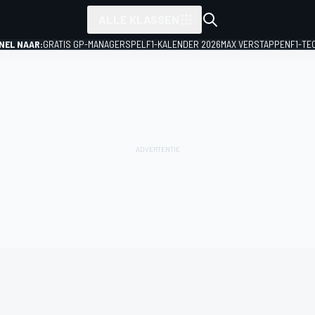
ALLE KLASSEN
NEL NAAR:
GRATIS GP-MANAGERSPEL
F1-KALENDER 2026
MAX VERSTAPPEN
F1-TE