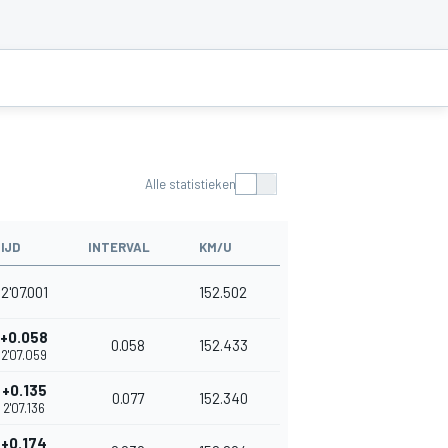
Alle statistieken
IJD
INTERVAL
KM/U
2'07.001
152.502
+0.058
0.058
152.433
2'07.059
+0.135
0.077
152.340
2'07.136
+0.174