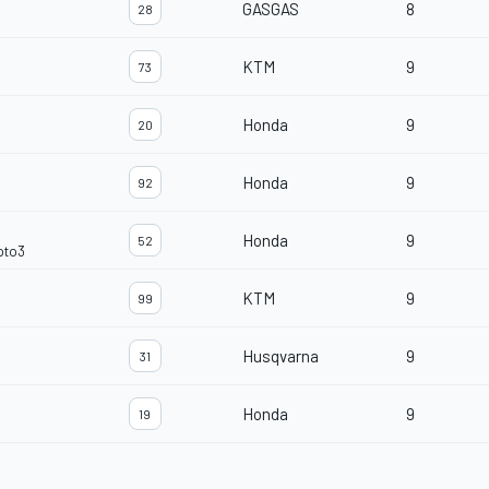
GASGAS
8
28
KTM
9
73
Honda
9
20
Honda
9
92
Honda
9
52
oto3
KTM
9
99
Husqvarna
9
31
Honda
9
19