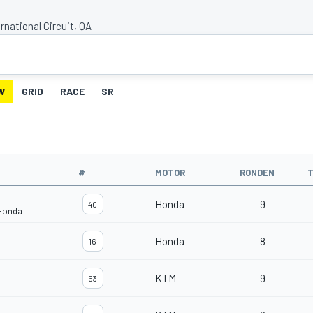
ernational Circuit, QA
W
GRID
RACE
SR
#
MOTOR
RONDEN
T
Honda
9
40
 Honda
Honda
8
16
KTM
9
53