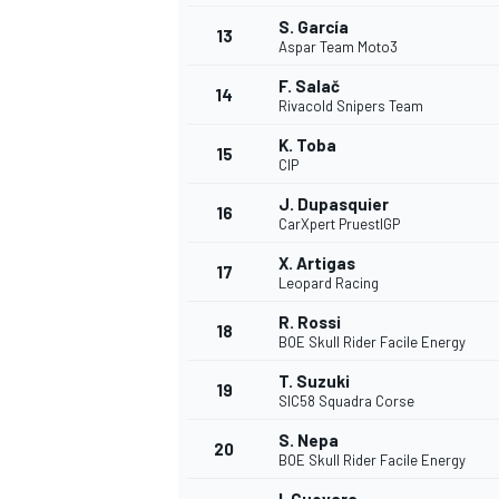
S. García
13
Aspar Team Moto3
F. Salač
14
Rivacold Snipers Team
K. Toba
15
CIP
J. Dupasquier
16
CarXpert PruestlGP
X. Artigas
17
Leopard Racing
R. Rossi
18
BOE Skull Rider Facile Energy
T. Suzuki
19
SIC58 Squadra Corse
S. Nepa
20
BOE Skull Rider Facile Energy