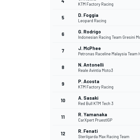
4
KTM Factory Racing
D. Foggia
5
Leopard Racing
INDYCAR
G. Rodrigo
6
Indonesian Racing Team Gresini M
J. McPhee
7
Petronas Raceline Malaysia Team
N. Antonelli
8
Reale Avintia Moto3
P. Acosta
9
KTM Factory Racing
A. Sasaki
10
Red Bull KTM Tech 3
R. Yamanaka
11
WEC
DTM
CarXpert PruestlGP
R. Fenati
12
Sterilgarda Max Racing Team