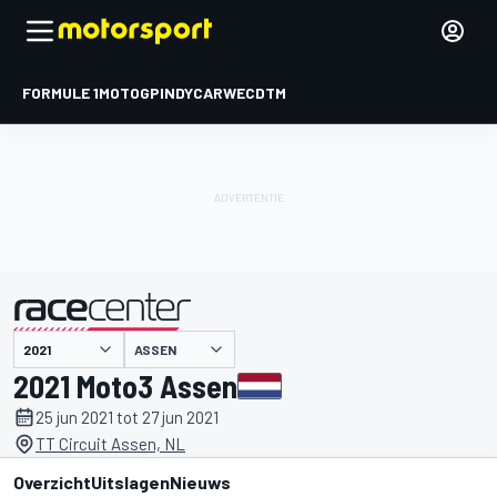
FORMULE 1
MOTOGP
INDYCAR
WEC
DTM
ASSEN
gepresenteerd door
2021 Moto3 Assen
25 jun 2021 tot 27 jun 2021
TT Circuit Assen, NL
Overzicht
Uitslagen
Nieuws