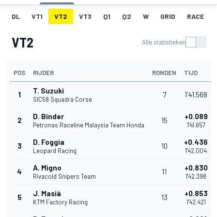
DL
VT1
VT2
VT3
Q1
Q2
W
GRID
RACE
VT2
Alle statistieken
POS
RIJDER
RONDEN
TIJD
T. Suzuki
1
7
1'41.568
SIC58 Squadra Corse
D. Binder
+0.089
2
15
Petronas Raceline Malaysia Team Honda
1'41.657
D. Foggia
+0.436
3
10
Leopard Racing
1'42.004
A. Migno
+0.830
4
11
Rivacold Snipers Team
1'42.398
J. Masià
+0.853
5
13
KTM Factory Racing
1'42.421