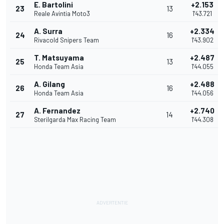
E. Bartolini
+2.153
23
13
Reale Avintia Moto3
1'43.721
A. Surra
+2.334
24
16
Rivacold Snipers Team
1'43.902
T. Matsuyama
+2.487
25
13
Honda Team Asia
1'44.055
A. Gilang
+2.488
26
16
Honda Team Asia
1'44.056
A. Fernandez
+2.740
27
14
Sterilgarda Max Racing Team
1'44.308