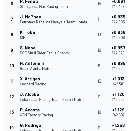
R. Fenati
+0.861
6
15
Sterilgarda Max Racing Team
1'42.429
J. McPhee
+0.935
7
11
Petronas Raceline Malaysia Team Honda
1'42.503
K. Toba
+0.938
8
13
CIP
1'42.506
S. Nepa
+0.957
9
10
BOE Skull Rider Facile Energy
1'42.525
N. Antonelli
+0.995
10
9
Reale Avintia Moto3
1'42.563
X. Artigas
+1.013
11
15
Leopard Racing
1'42.581
J. Alcoba
+1.120
12
11
Indonesian Racing Team Gresini Moto3
1'42.688
P. Acosta
+1.129
13
10
KTM Factory Racing
1'42.697
G. Rodrigo
+1.258
14
11
Indonesian Racing Team Gresini Moto3
1'42.826