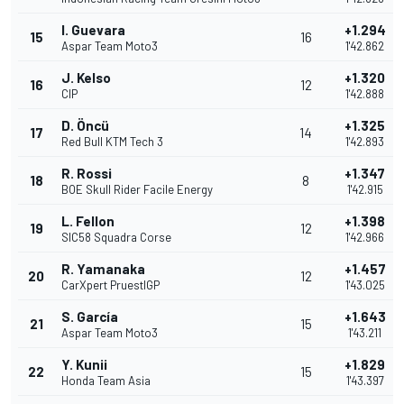
I. Guevara
+1.294
15
16
Aspar Team Moto3
1'42.862
J. Kelso
+1.320
16
12
CIP
1'42.888
D. Öncü
+1.325
17
14
Red Bull KTM Tech 3
1'42.893
R. Rossi
+1.347
18
8
BOE Skull Rider Facile Energy
1'42.915
L. Fellon
+1.398
19
12
SIC58 Squadra Corse
1'42.966
R. Yamanaka
+1.457
20
12
CarXpert PruestlGP
1'43.025
S. García
+1.643
21
15
Aspar Team Moto3
1'43.211
Y. Kunii
+1.829
22
15
Honda Team Asia
1'43.397