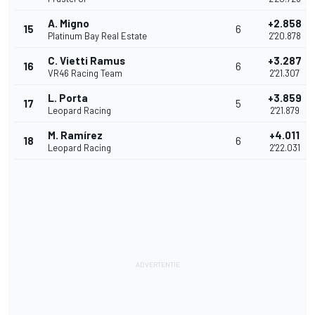
A. Migno
+2.858
15
6
Platinum Bay Real Estate
2'20.878
C. Vietti Ramus
+3.287
16
6
VR46 Racing Team
2'21.307
L. Porta
+3.859
17
5
Leopard Racing
2'21.879
M. Ramírez
+4.011
18
6
Leopard Racing
2'22.031