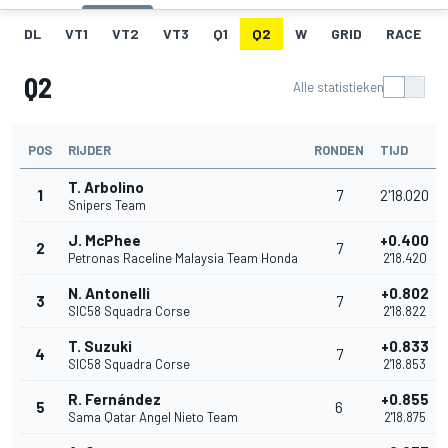
DL
VT1
VT2
VT3
Q1
Q2
W
GRID
RACE
Q2
Alle statistieken
POS
RIJDER
RONDEN
TIJD
T. Arbolino
1
7
2'18.020
Snipers Team
J. McPhee
+0.400
2
7
Petronas Raceline Malaysia Team Honda
2'18.420
N. Antonelli
+0.802
3
7
SIC58 Squadra Corse
2'18.822
T. Suzuki
+0.833
4
7
SIC58 Squadra Corse
2'18.853
R. Fernández
+0.855
5
6
Sama Qatar Angel Nieto Team
2'18.875