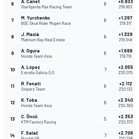
A. Canet
+0.933
6
6
Sterilgarda Max Racing Team
2'18.953
M. Yurchenko
+1.297
7
6
BOE Skull Rider Mugen Race
2'19.317
J. Masià
+1.329
8
6
Platinum Bay Real Estate
2'19.349
A. Ogura
+1.699
9
6
Honda Team Asia
2'19.719
A. López
+2.055
10
7
Estrella Galicia 0,0
2'20.075
R. Fenati
+2.112
11
6
Snipers Team
2'20.132
K. Toba
+2.340
12
6
Honda Team Asia
2'20.360
C. Öncü
+2.353
13
5
KTM Factory Racing
2'20.373
F. Salač
+2.706
14
7
Prustel GP
2'20.726