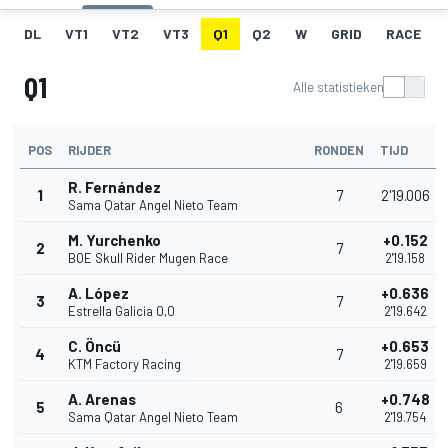
DL
VT1
VT2
VT3
Q1
Q2
W
GRID
RACE
Q1
Alle statistieken
POS
RIJDER
RONDEN
TIJD
R. Fernández
1
7
2'19.006
Sama Qatar Angel Nieto Team
M. Yurchenko
+0.152
2
7
BOE Skull Rider Mugen Race
2'19.158
A. López
+0.636
3
7
Estrella Galicia 0,0
2'19.642
C. Öncü
+0.653
4
7
KTM Factory Racing
2'19.659
A. Arenas
+0.748
5
6
Sama Qatar Angel Nieto Team
2'19.754