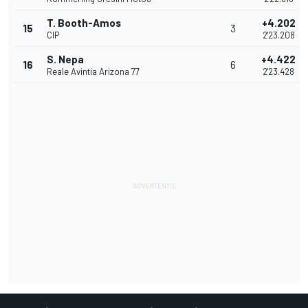
T. Booth-Amos
+4.202
15
3
CIP
2'23.208
S. Nepa
+4.422
16
6
Reale Avintia Arizona 77
2'23.428