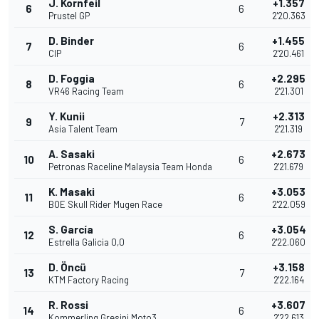
J. Kornfeil
+1.357
6
6
Prustel GP
2'20.363
D. Binder
+1.455
7
6
CIP
2'20.461
D. Foggia
+2.295
8
6
VR46 Racing Team
2'21.301
Y. Kunii
+2.313
9
7
Asia Talent Team
2'21.319
A. Sasaki
+2.673
10
6
Petronas Raceline Malaysia Team Honda
2'21.679
K. Masaki
+3.053
11
6
BOE Skull Rider Mugen Race
2'22.059
S. García
+3.054
12
6
Estrella Galicia 0,0
2'22.060
D. Öncü
+3.158
13
7
KTM Factory Racing
2'22.164
R. Rossi
+3.607
14
6
Kommerling Gresini Moto3
2'22.613