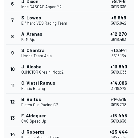
J. Dixon
+9.146
6
Inde GASGAS Aspar M2
36'13.339
S. Lowes
+9.649
7
Elf Marc VDS Racing Team
36'13.842
A. Arenas
+12.270
8
KTM Ajo
36'16.463
S. Chantra
+13.941
9
Honda Team Asia
36'18.134
J. Alcoba
+13.840
10
QJMOTOR Gresini Moto2
36'18.033
C. Vietti Ramus
+14.086
11
Fantic Racing
36'18.279
B. Baltus
+14.515
12
Fieten Olie Racing GP
36'18.708
F. Aldeguer
+15.445
13
CAG Speed Up
36'19.638
J. Roberts
+25.444
14
Italtrans Racing Team
36'29.637