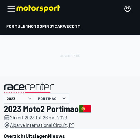
FORMULE 1
MOTOGP
INDYCAR
WEC
DTM
PORTIMAO
gepresenteerd door
2023 Moto2 Portimao
24 mrt 2023 tot 26 mrt 2023
Algarve International Circuit, PT
Overzicht
Uitslagen
Nieuws