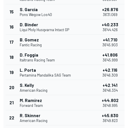
S. García
+26.876
15
Pons Wegow Los40
36'31.069
D. Binder
+40.233
16
Liqui Moly Husqvarna Intact GP
36'44.426
B. Gomez
+41.710
17
Fantic Racing
36'45.903
D. Foggia
+41.806
18
Italtrans Racing Team
36'45.999
L. Porta
+42.116
19
Pertamina Mandalika SAG Team
36'46.309
S. Kelly
+42.141
20
American Racing
36'46.334
M. Ramírez
+44.802
21
Forward Team
36'48.995
R. Skinner
+45.630
22
American Racing
36'49.823