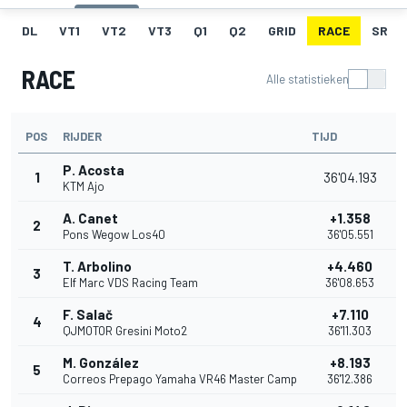
DL
VT1
VT2
VT3
Q1
Q2
GRID
RACE
SR
RACE
Alle statistieken
POS
RIJDER
TIJD
P. Acosta
1
36'04.193
KTM Ajo
A. Canet
+1.358
2
Pons Wegow Los40
36'05.551
T. Arbolino
+4.460
3
Elf Marc VDS Racing Team
36'08.653
F. Salač
+7.110
4
QJMOTOR Gresini Moto2
36'11.303
M. González
+8.193
5
Correos Prepago Yamaha VR46 Master Camp
36'12.386