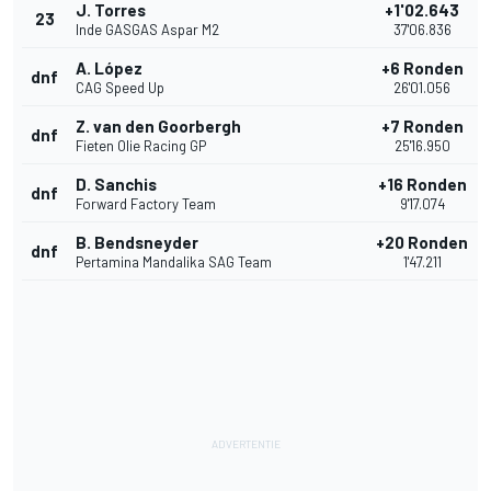
J. Torres
+1'02.643
23
Inde GASGAS Aspar M2
37'06.836
A. López
+6 Ronden
dnf
CAG Speed Up
26'01.056
Z. van den Goorbergh
+7 Ronden
dnf
Fieten Olie Racing GP
25'16.950
D. Sanchis
+16 Ronden
dnf
Forward Factory Team
9'17.074
B. Bendsneyder
+20 Ronden
dnf
Pertamina Mandalika SAG Team
1'47.211