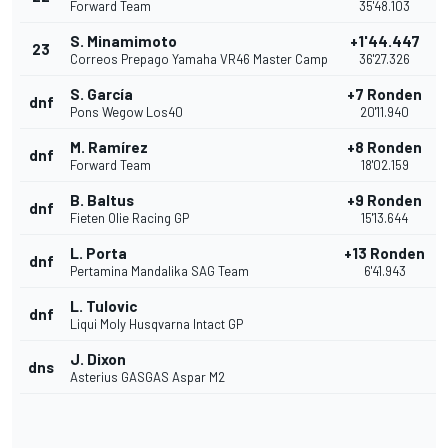
Forward Team
35'48.103
S. Minamimoto
+1'44.447
23
Correos Prepago Yamaha VR46 Master Camp
36'27.326
S. García
+7 Ronden
dnf
Pons Wegow Los40
20'11.940
M. Ramírez
+8 Ronden
dnf
Forward Team
18'02.159
B. Baltus
+9 Ronden
dnf
Fieten Olie Racing GP
15'13.644
L. Porta
+13 Ronden
dnf
Pertamina Mandalika SAG Team
6'41.943
L. Tulovic
dnf
Liqui Moly Husqvarna Intact GP
J. Dixon
dns
Asterius GASGAS Aspar M2