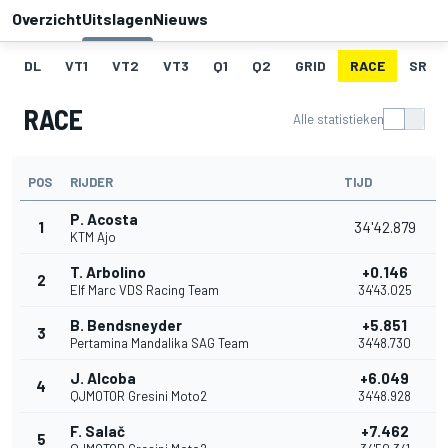
Overzicht
Uitslagen
Nieuws
DL
VT1
VT2
VT3
Q1
Q2
GRID
RACE
SR
RACE
Alle statistieken
POS
RIJDER
TIJD
P. Acosta
1
34'42.879
KTM Ajo
T. Arbolino
+0.146
2
Elf Marc VDS Racing Team
34'43.025
B. Bendsneyder
+5.851
3
Pertamina Mandalika SAG Team
34'48.730
J. Alcoba
+6.049
4
QJMOTOR Gresini Moto2
34'48.928
F. Salač
+7.462
5