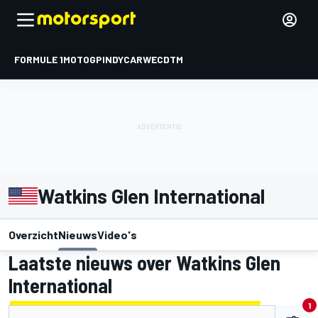
FORMULE 1
MOTOGP
INDYCAR
WEC
DTM
Watkins Glen International
Overzicht
Nieuws
Video's
Laatste nieuws over Watkins Glen
International
1