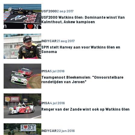
USF2000
2 sep 2017
USF2000 Watkins Glen: Dominante winst Van
Kalmthout, Askew kampioen
INDYCAR
21 aug 2017
SPM stelt Harvey aan voor Watkins Glen en
Sonoma
IMSA
5 jul 2016
Teamgenoot Bleekemolen: "Onvoorstelbare
rondetijden van Jeroen"
IMSA
4 jul 2016
Renger van der Zande wint ook op Watkins Glen
INDYCAR
22 jun 2016