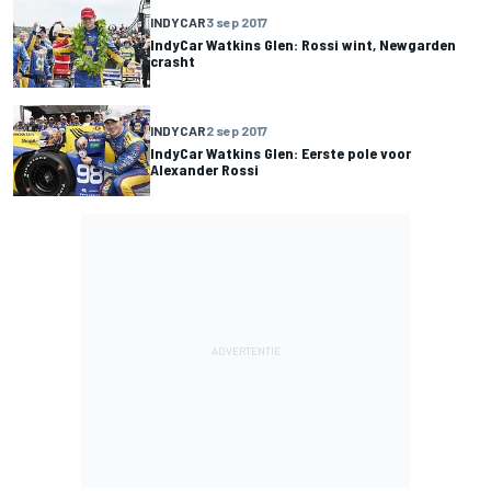
INDYCAR
3 sep 2017
IndyCar Watkins Glen: Rossi wint, Newgarden
crasht
INDYCAR
2 sep 2017
IndyCar Watkins Glen: Eerste pole voor
Alexander Rossi