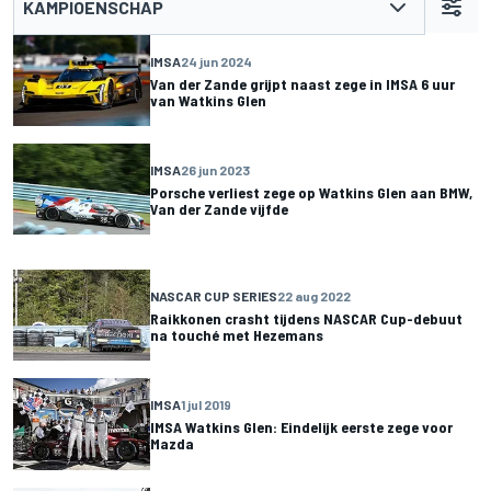
KAMPIOENSCHAP
IMSA
24 jun 2024
Van der Zande grijpt naast zege in IMSA 6 uur
van Watkins Glen
IMSA
26 jun 2023
Porsche verliest zege op Watkins Glen aan BMW,
Van der Zande vijfde
NASCAR CUP SERIES
22 aug 2022
Raikkonen crasht tijdens NASCAR Cup-debuut
na touché met Hezemans
IMSA
1 jul 2019
IMSA Watkins Glen: Eindelijk eerste zege voor
Mazda