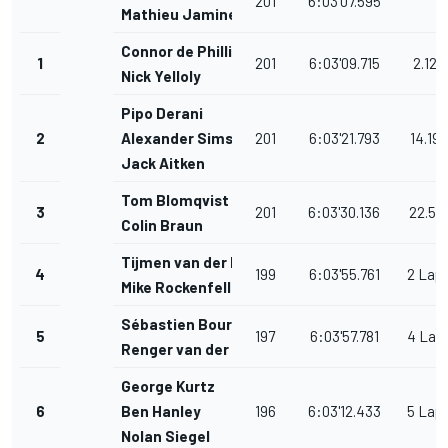
201
6:03'07.595
Mathieu Jaminet
Connor de Phillippi
1
201
6:03'09.715
2.120
Nick Yelloly
Pipo Derani
2
Alexander Sims
201
6:03'21.793
14.198
Jack Aitken
Tom Blomqvist
3
201
6:03'30.136
22.54
Colin Braun
Tijmen van der Helm
4
199
6:03'55.761
2 Lap
Mike Rockenfeller
Sébastien Bourdais
5
197
6:03'57.781
4 Lap
Renger van der Zande
George Kurtz
6
Ben Hanley
196
6:03'12.433
5 Lap
Nolan Siegel