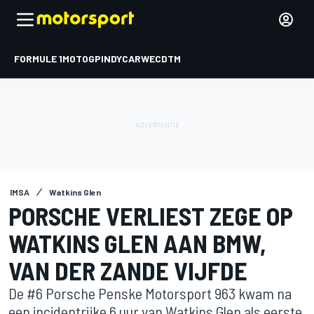
FORMULE 1
MOTOGP
INDYCAR
WEC
DTM
IMSA
Watkins Glen
PORSCHE VERLIEST ZEGE OP
WATKINS GLEN AAN BMW,
VAN DER ZANDE VIJFDE
De #6 Porsche Penske Motorsport 963 kwam na
een incidentrijke 6 uur van Watkins Glen als eerste