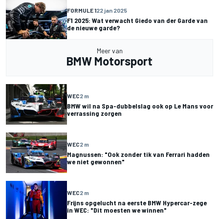
FORMULE 1
22 jan 2025
F1 2025: Wat verwacht Giedo van der Garde van
de nieuwe garde?
Meer van
BMW Motorsport
WEC
2 m
BMW wil na Spa-dubbelslag ook op Le Mans voor
verrassing zorgen
WEC
2 m
Magnussen: "Ook zonder tik van Ferrari hadden
we niet gewonnen"
WEC
2 m
Frijns opgelucht na eerste BMW Hypercar-zege
in WEC: "Dit moesten we winnen"