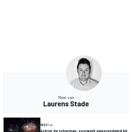
Meer van
Laurens Stade
WEC
1 m
Achter de schermen: vuurwerk gegarandeerd bij