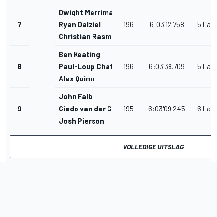
Dwight Merriman
7
Ryan Dalziel
196
6:03'12.758
5 Lap
Christian Rasmussen
Ben Keating
8
Paul-Loup Chatin
196
6:03'38.709
5 Lap
Alex Quinn
John Falb
9
Giedo van der Garde
195
6:03'09.245
6 Lap
Josh Pierson
VOLLEDIGE UITSLAG