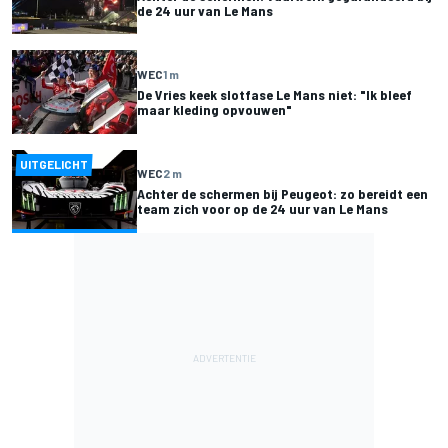
de 24 uur van Le Mans
WEC
1 m
De Vries keek slotfase Le Mans niet: "Ik bleef
maar kleding opvouwen"
UITGELICHT
WEC
2 m
Achter de schermen bij Peugeot: zo bereidt een
team zich voor op de 24 uur van Le Mans