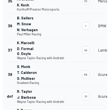
35
Merced
32
K. Koch
Korthoff/Preston Motorsports
B. Sellers
M. Snow
36
BMW M
1
N. Verhagen
Paul Miller Racing
K. Marcelli
D. Formal
37
Lambor
45
G. Doyle
Wayne Taylor Racing with Andretti
S. Monk
T. Calderon
38
Acura 
66
S. McAleer
Gradient Racing
R. Taylor
dnf
Acura 
10
J. Barbosa
Wayne Taylor Racing with Andretti