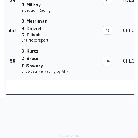
O. Millroy
Inception Racing
D. Merriman
R. Dalziel
dnf
ORECA 
18
C. Zilisch
Era Motorsport
G. Kurtz
C. Braun
56
ORECA 
04
T. Sowery
Crowdstrike Racing by APR