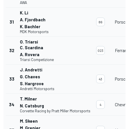
AWA
K. Li
A. Fjordbach
31
Porsche
86
K. Bachler
MDK Motorsports
O. Triarsi
C. Scardina
32
Ferrari
023
A. Rovera
Triarsi Competizione
J. Andretti
G. Chaves
33
Porsche
43
S. Hargrove
Andretti Motorsports
T. Milner
34
Chevrol
4
N. Catsburg
Corvette Racing by Pratt Miller Motorsports
M. Skeen
M. Grenier