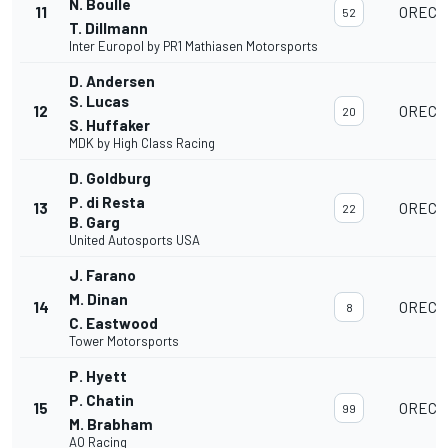
N. Boulle
11
ORECA 
52
T. Dillmann
Inter Europol by PR1 Mathiasen Motorsports
D. Andersen
S. Lucas
12
ORECA 
20
S. Huffaker
MDK by High Class Racing
D. Goldburg
P. di Resta
13
ORECA 
22
B. Garg
United Autosports USA
J. Farano
M. Dinan
14
ORECA 
8
C. Eastwood
Tower Motorsports
P. Hyett
P. Chatin
15
ORECA 
99
M. Brabham
AO Racing