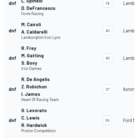
L. Spinelli
dnf
Lambor
78
D. DeFrancesco
Forte Racing
M. Cairoli
dnf
Lambor
63
A. Caldarelli
Lamborghini Iron Lynx
R. Frey
M. Gatting
dnf
Lambor
83
S. Bovy
Iron Dames
R. De Angelis
Z. Robichon
dnf
Aston 
27
I. James
Heart Of Racing Team
G. Levorato
C. Lewis
dnf
Ford M
55
R. Hardwick
Proton Competition