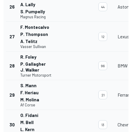
A. Lally
26
Aston 
44
S. Pumpelly
Magnus Racing
F. Montecalvo
P. Thompson
27
Lexus 
12
A. Telitz
Vasser Sullivan
R. Foley
P. Gallagher
28
BMW M
96
J. Walker
Turner Motorsport
S. Mann
F. Heriau
29
Ferrari
21
M. Molina
Af Corse
O. Fidani
M. Bell
30
Chevrol
13
L. Kern