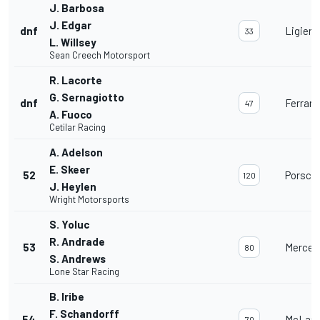
J. Barbosa
J. Edgar
dnf
Ligier 
33
L. Willsey
Sean Creech Motorsport
R. Lacorte
G. Sernagiotto
dnf
Ferrari
47
A. Fuoco
Cetilar Racing
A. Adelson
E. Skeer
52
Porsche
120
J. Heylen
Wright Motorsports
S. Yoluc
R. Andrade
53
Merced
80
S. Andrews
Lone Star Racing
B. Iribe
F. Schandorff
54
McLare
70