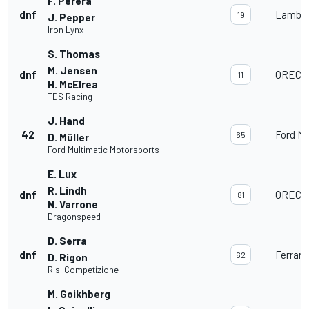
F. Perera
dnf
Lambor
19
J. Pepper
Iron Lynx
S. Thomas
M. Jensen
dnf
ORECA 
11
H. McElrea
TDS Racing
J. Hand
42
Ford M
65
D. Müller
Ford Multimatic Motorsports
E. Lux
R. Lindh
dnf
ORECA 
81
N. Varrone
Dragonspeed
D. Serra
dnf
Ferrari
62
D. Rigon
Risi Competizione
M. Goikhberg