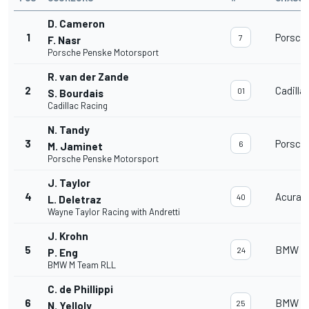
D. Cameron
1
Porsch
7
F. Nasr
Porsche Penske Motorsport
R. van der Zande
2
Cadilla
01
S. Bourdais
Cadillac Racing
N. Tandy
3
Porsch
6
M. Jaminet
Porsche Penske Motorsport
J. Taylor
4
Acura 
40
L. Deletraz
Wayne Taylor Racing with Andretti
J. Krohn
5
BMW M 
24
P. Eng
BMW M Team RLL
C. de Phillippi
6
BMW M 
25
N. Yelloly