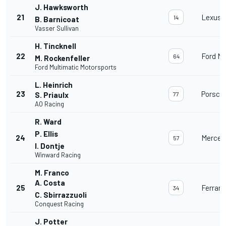
J. Hawksworth
21
Lexus 
14
B. Barnicoat
Vasser Sullivan
H. Tincknell
22
Ford M
64
M. Rockenfeller
Ford Multimatic Motorsports
L. Heinrich
23
Porsche
S. Priaulx
77
AO Racing
R. Ward
P. Ellis
24
Merced
57
I. Dontje
Winward Racing
M. Franco
A. Costa
25
Ferrari
34
C. Sbirrazzuoli
Conquest Racing
J. Potter