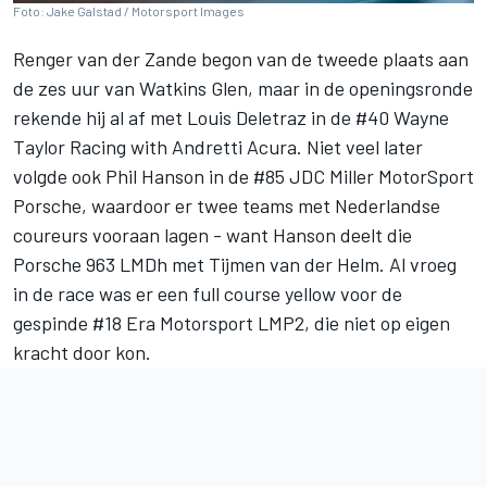
Foto: Jake Galstad / Motorsport Images
Renger van der Zande
begon van de tweede plaats aan
de zes uur van Watkins Glen, maar in de openingsronde
rekende hij al af met
Louis Deletraz
in de #40
Wayne
Taylor Racing
with Andretti Acura. Niet veel later
volgde ook Phil Hanson in de #85 JDC Miller MotorSport
Porsche, waardoor er twee teams met Nederlandse
coureurs vooraan lagen - want Hanson deelt die
Porsche 963 LMDh met
Tijmen van der Helm
. Al vroeg
in de race was er een full course yellow voor de
gespinde #18 Era Motorsport LMP2, die niet op eigen
kracht door kon.