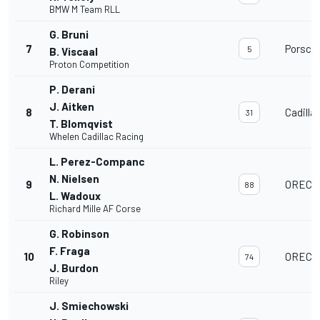
BMW M Team RLL
G. Bruni
7
Porsch
5
B. Viscaal
Proton Competition
P. Derani
J. Aitken
8
Cadilla
31
T. Blomqvist
Whelen Cadillac Racing
L. Perez-Companc
N. Nielsen
9
ORECA 
88
L. Wadoux
Richard Mille AF Corse
G. Robinson
F. Fraga
10
ORECA 
74
J. Burdon
Riley
J. Smiechowski