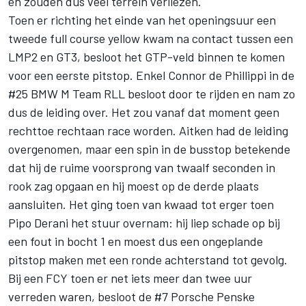
en zouden dus veel terrein verliezen.
Toen er richting het einde van het openingsuur een
tweede full course yellow kwam na contact tussen een
LMP2 en GT3, besloot het GTP-veld binnen te komen
voor een eerste pitstop. Enkel
Connor de Phillippi
in de
#25 BMW M Team RLL besloot door te rijden en nam zo
dus de leiding over. Het zou vanaf dat moment geen
rechttoe rechtaan race worden. Aitken had de leiding
overgenomen, maar een spin in de busstop betekende
dat hij de ruime voorsprong van twaalf seconden in
rook zag opgaan en hij moest op de derde plaats
aansluiten. Het ging toen van kwaad tot erger toen
Pipo Derani
het stuur overnam: hij liep schade op bij
een fout in bocht 1 en moest dus een ongeplande
pitstop maken met een ronde achterstand tot gevolg.
Bij een FCY toen er net iets meer dan twee uur
verreden waren, besloot de #7 Porsche Penske