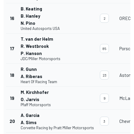
B. Keating
B. Hanley
16
ORECA 
2
N. Pino
United Autosports USA
T. van der Helm
R. Westbrook
17
Porsch
85
P. Hanson
JDC/Miller Motorsports
R. Gunn
18
Aston 
23
A. Riberas
Heart Of Racing Team
M. Kirchhofer
19
McLare
9
O. Jarvis
Pfaff Motorsports
A. Garcia
20
Chevrol
3
A. Sims
Corvette Racing by Pratt Miller Motorsports