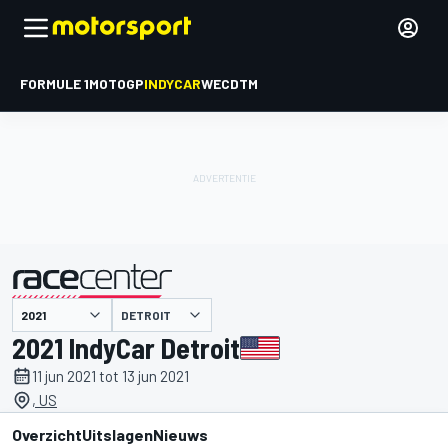
FORMULE 1
MOTOGP
INDYCAR
WEC
DTM
DETROIT
gepresenteerd door
2021 IndyCar Detroit
11 jun 2021 tot 13 jun 2021
, US
Overzicht
Uitslagen
Nieuws