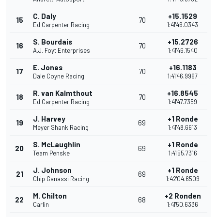
C. Daly
+15.1529
15
70
Ed Carpenter Racing
1:41'46.0343
S. Bourdais
+15.2726
16
70
A.J. Foyt Enterprises
1:41'46.1540
E. Jones
+16.1183
17
70
Dale Coyne Racing
1:41'46.9997
R. van Kalmthout
+16.8545
18
70
Ed Carpenter Racing
1:41'47.7359
J. Harvey
+1 Ronde
19
69
Meyer Shank Racing
1:41'48.6613
S. McLaughlin
+1 Ronde
20
69
Team Penske
1:41'55.7316
J. Johnson
+1 Ronde
21
69
Chip Ganassi Racing
1:42'04.6509
M. Chilton
+2 Ronden
22
68
Carlin
1:41'50.6336