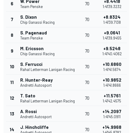
W. Power
+8.4418
6
70
Team Penske
1:41'39.3232
S. Dixon
+8.8324
7
70
Chip Ganassi Racing
1:41'39.7138
S. Pagenaud
+9.0641
8
70
Team Penske
1:41'39.9455
M. Ericsson
+9.5248
9
70
Chip Ganassi Racing
1:41'40.4062
S. Ferrucci
+10.6860
10
70
Rahal Letterman Lanigan Racing
1:41'41.5674
R. Hunter-Reay
+10.9852
11
70
Andretti Autosport
1:41'41.8666
T. Sato
+11.5761
12
70
Rahal Letterman Lanigan Racing
1:41'42.4575
A. Rossi
+14.2097
13
70
Andretti Autosport
1:41'45.0911
J. Hinchcliffe
+14.9968
14
70
Andretti Autosport
1:41'45.8782