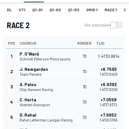
DL
VT1
Q1-G1
Q1-G2
Q1-R2
GRID 1
RACE 1
SR
RACE 2
Alle statistieken
POS
COUREUR
RONDEN
TIJD
P. O'Ward
1
70
1:41'30.8814
Schmidt Peterson Motorsports
J. Newgarden
+6.7595
2
70
Team Penske
1:41'37.6409
A. Palou
+6.9392
3
70
Chip Ganassi Racing
1:41'37.8206
C. Herta
+7.0558
4
70
Andretti Autosport
1:41'37.9372
G. Rahal
+7.6952
5
70
Rahal Letterman Lanigan Racing
1:41'38.5766