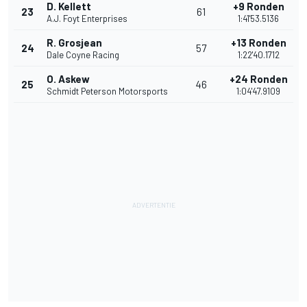
D. Kellett
+9 Ronden
23
61
A.J. Foyt Enterprises
1:41'53.5136
R. Grosjean
+13 Ronden
24
57
Dale Coyne Racing
1:22'40.1712
O. Askew
+24 Ronden
25
46
Schmidt Peterson Motorsports
1:04'47.9109