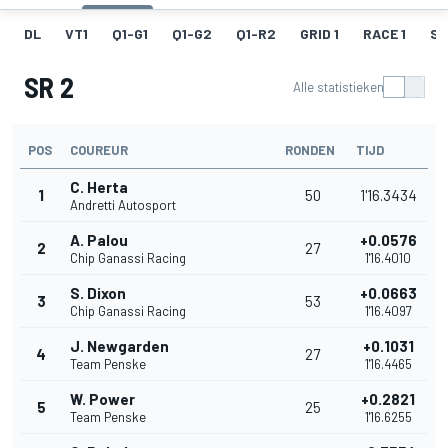
DL
VT1
Q1-G1
Q1-G2
Q1-R2
GRID 1
RACE 1
SR
SR 2
Alle statistieken
POS
COUREUR
RONDEN
TIJD
C. Herta
1
50
1'16.3434
Andretti Autosport
A. Palou
+0.0576
2
27
Chip Ganassi Racing
1'16.4010
S. Dixon
+0.0663
3
53
Chip Ganassi Racing
1'16.4097
J. Newgarden
+0.1031
4
27
Team Penske
1'16.4465
W. Power
+0.2821
5
25
Team Penske
1'16.6255