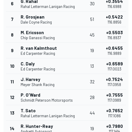
G. Rahal
+0.3554
6
30
Rahal Letterman Lanigan Racing
1'16.6988
R. Grosjean
+0.5422
7
51
Dale Coyne Racing
1'16.8856
M. Ericsson
+0.5503
8
45
Chip Ganassi Racing
1'16.8937
R. van Kalmthout
+0.6455
9
19
Ed Carpenter Racing
1'16.9889
C. Daly
+0.6589
10
13
Ed Carpenter Racing
1'17.0023
J. Harvey
+0.7524
11
32
Meyer Shank Racing
1'17.0958
P. O'Ward
+0.7555
12
28
Schmidt Peterson Motorsports
1'17.0989
T. Sato
+0.7652
13
44
Rahal Letterman Lanigan Racing
1'17.1086
R. Hunter-Reay
+0.7980
14
19
Andretti Autosport
1'17.1414