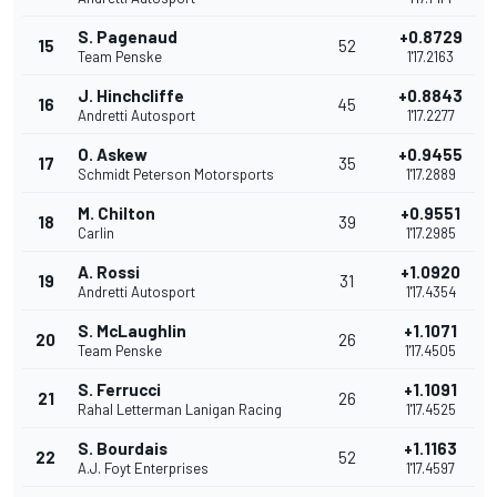
S. Pagenaud
+0.8729
15
52
Team Penske
1'17.2163
J. Hinchcliffe
+0.8843
16
45
Andretti Autosport
1'17.2277
O. Askew
+0.9455
17
35
Schmidt Peterson Motorsports
1'17.2889
M. Chilton
+0.9551
18
39
Carlin
1'17.2985
A. Rossi
+1.0920
19
31
Andretti Autosport
1'17.4354
S. McLaughlin
+1.1071
20
26
Team Penske
1'17.4505
S. Ferrucci
+1.1091
21
26
Rahal Letterman Lanigan Racing
1'17.4525
S. Bourdais
+1.1163
22
52
A.J. Foyt Enterprises
1'17.4597