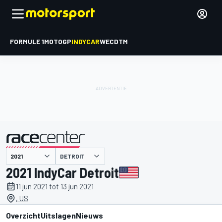
FORMULE 1
MOTOGP
INDYCAR
WEC
DTM
DETROIT
gepresenteerd door
2021 IndyCar Detroit
11 jun 2021 tot 13 jun 2021
, US
Overzicht
Uitslagen
Nieuws