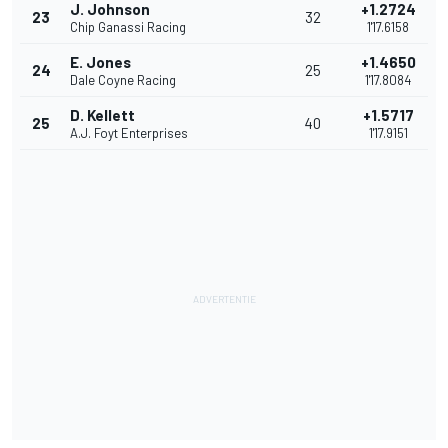
J. Johnson
+1.2724
23
32
Chip Ganassi Racing
1'17.6158
E. Jones
+1.4650
24
25
Dale Coyne Racing
1'17.8084
D. Kellett
+1.5717
25
40
A.J. Foyt Enterprises
1'17.9151