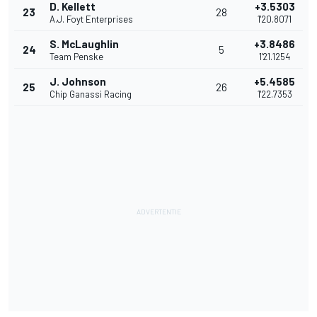
D. Kellett
+3.5303
23
28
A.J. Foyt Enterprises
1'20.8071
S. McLaughlin
+3.8486
24
5
Team Penske
1'21.1254
J. Johnson
+5.4585
25
26
Chip Ganassi Racing
1'22.7353