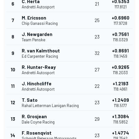
C. Herta
+0.5353
6
21
Andretti Autosport
1'17.8121
M. Ericsson
+0.6960
7
25
Chip Ganassi Racing
1'17.9728
J. Newgarden
+0.7561
8
23
Team Penske
1'18.0329
R. van Kalmthout
+0.8691
9
32
Ed Carpenter Racing
1'18.1459
R. Hunter-Reay
+0.9265
10
27
Andretti Autosport
1'18.2033
J. Hinchcliffe
+1.2193
11
22
Andretti Autosport
1'18.4961
T. Sato
+1.2409
12
23
Rahal Letterman Lanigan Racing
1'18.5177
R. Grosjean
+1.3084
13
29
Dale Coyne Racing
1'18.5852
F. Rosenqvist
+1.4774
14
23
Schmidt Peterson Motorsports
1'18.7542