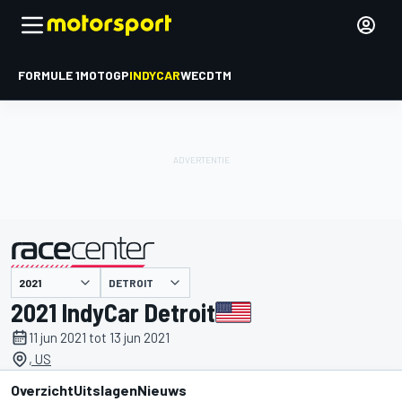
FORMULE 1
MOTOGP
INDYCAR
WEC
DTM
DETROIT
gepresenteerd door
2021 IndyCar Detroit
11 jun 2021 tot 13 jun 2021
, US
Overzicht
Uitslagen
Nieuws