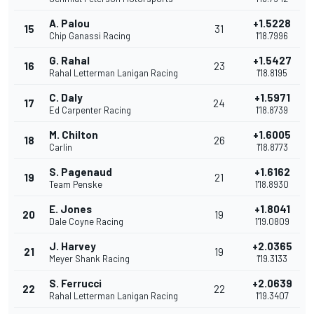
A. Palou
+1.5228
15
31
Chip Ganassi Racing
1'18.7996
G. Rahal
+1.5427
16
23
Rahal Letterman Lanigan Racing
1'18.8195
C. Daly
+1.5971
17
24
Ed Carpenter Racing
1'18.8739
M. Chilton
+1.6005
18
26
Carlin
1'18.8773
S. Pagenaud
+1.6162
19
21
Team Penske
1'18.8930
E. Jones
+1.8041
20
19
Dale Coyne Racing
1'19.0809
J. Harvey
+2.0365
21
19
Meyer Shank Racing
1'19.3133
S. Ferrucci
+2.0639
22
22
Rahal Letterman Lanigan Racing
1'19.3407