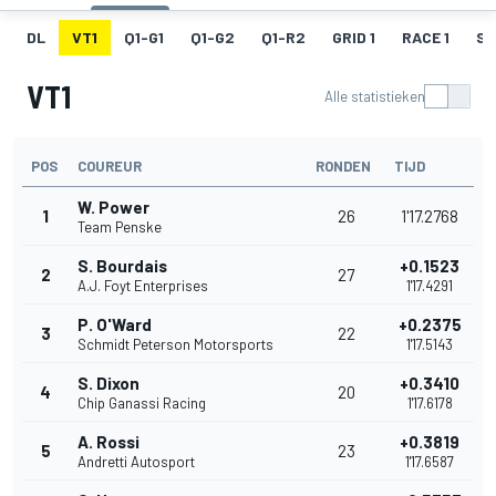
DL
VT1
Q1-G1
Q1-G2
Q1-R2
GRID 1
RACE 1
SR
VT1
Alle statistieken
POS
COUREUR
RONDEN
TIJD
W. Power
1
26
1'17.2768
Team Penske
S. Bourdais
+0.1523
2
27
A.J. Foyt Enterprises
1'17.4291
P. O'Ward
+0.2375
3
22
Schmidt Peterson Motorsports
1'17.5143
S. Dixon
+0.3410
4
20
Chip Ganassi Racing
1'17.6178
A. Rossi
+0.3819
5
23
Andretti Autosport
1'17.6587