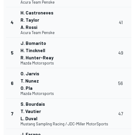
Acura Team Penske
H. Castroneves
R. Taylor
4
41
A. Rossi
Acura Team Penske
J. Bomarito
H. Tincknell
5
49
R. Hunter-Reay
Mazda Motorsports
O. Jarvis
T. Nunez
6
56
O. Pla
Mazda Motorsports
S. Bourdais
T. Vautier
7
47
L. Duval
Mustang Sampling Racing / JDC-Miller MotorSports
J. Farano