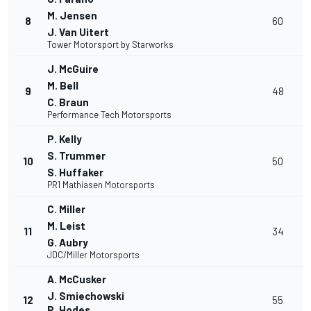
M. Jensen
8
60
J. Van Uitert
Tower Motorsport by Starworks
J. McGuire
M. Bell
9
48
C. Braun
Performance Tech Motorsports
P. Kelly
S. Trummer
10
50
S. Huffaker
PR1 Mathiasen Motorsports
C. Miller
M. Leist
11
34
G. Aubry
JDC/Miller Motorsports
A. McCusker
J. Smiechowski
12
55
R. Hodes