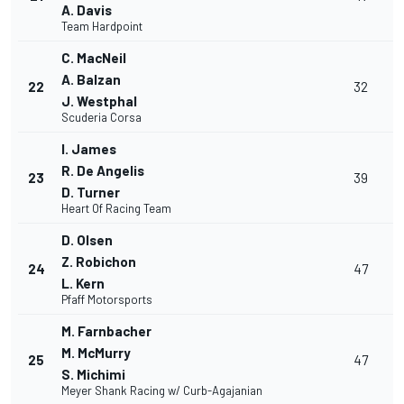
A. Davis
Team Hardpoint
C. MacNeil
A. Balzan
22
32
J. Westphal
Scuderia Corsa
I. James
R. De Angelis
23
39
D. Turner
Heart Of Racing Team
D. Olsen
Z. Robichon
24
47
L. Kern
Pfaff Motorsports
M. Farnbacher
M. McMurry
25
47
S. Michimi
Meyer Shank Racing w/ Curb-Agajanian