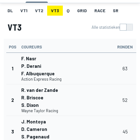
DL
VT1
VT2
VT3
Q
GRID
RACE
SR
VT3
Alle statistieken
POS
COUREURS
RONDEN
T
F. Nasr
P. Derani
1
63
F. Albuquerque
Action Express Racing
R. van der Zande
R. Briscoe
2
52
S. Dixon
Wayne Taylor Racing
J. Montoya
D. Cameron
3
45
S. Pagenaud