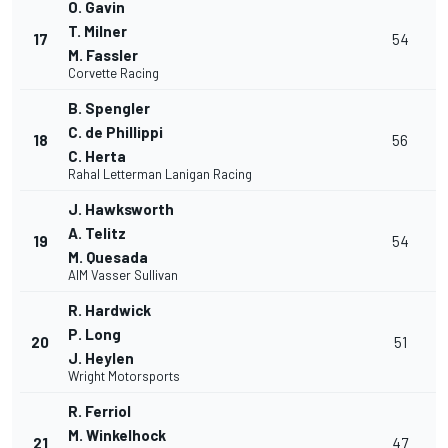
O. Gavin
T. Milner
17
54
M. Fassler
Corvette Racing
B. Spengler
C. de Phillippi
18
56
C. Herta
Rahal Letterman Lanigan Racing
J. Hawksworth
A. Telitz
19
54
M. Quesada
AIM Vasser Sullivan
R. Hardwick
P. Long
20
51
J. Heylen
Wright Motorsports
R. Ferriol
M. Winkelhock
21
47