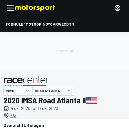
FORMULE 1
MOTOGP
INDYCAR
WEC
DTM
ROAD ATLANTA II
gepresenteerd door
2020 IMSA Road Atlanta II
14 okt 2020 tot 17 okt 2020
, US
Overzicht
Uitslagen