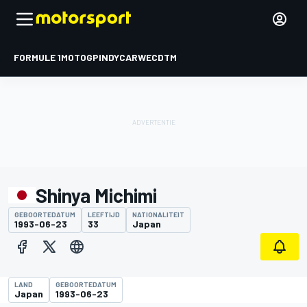
FORMULE 1
MOTOGP
INDYCAR
WEC
DTM
Shinya Michimi
GEBOORTEDATUM
LEEFTIJD
NATIONALITEIT
1993-06-23
33
Japan
LAND
GEBOORTEDATUM
Japan
1993-06-23