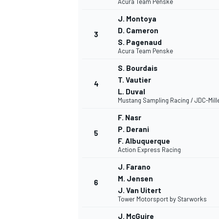
Acura Team Penske
J. Montoya
D. Cameron
3
INDYCAR
S. Pagenaud
Acura Team Penske
S. Bourdais
T. Vautier
4
L. Duval
Mustang Sampling Racing / JDC-Mill
F. Nasr
P. Derani
5
F. Albuquerque
Action Express Racing
J. Farano
M. Jensen
6
WEC
DTM
J. Van Uitert
Tower Motorsport by Starworks
J. McGuire