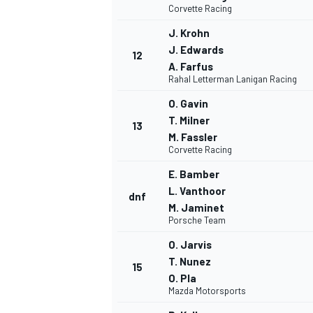
Corvette Racing
J. Krohn
J. Edwards
12
A. Farfus
Rahal Letterman Lanigan Racing
O. Gavin
T. Milner
13
M. Fassler
Corvette Racing
E. Bamber
L. Vanthoor
dnf
M. Jaminet
Porsche Team
O. Jarvis
T. Nunez
15
O. Pla
Mazda Motorsports