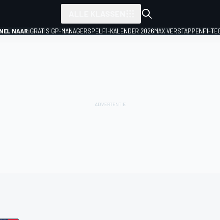
ALLE KLASSEN
NEL NAAR:
GRATIS GP-MANAGERSPEL
F1-KALENDER 2026
MAX VERSTAPPEN
F1-TE