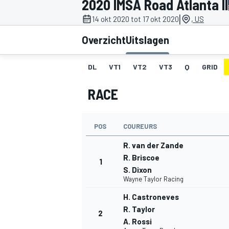
2020 IMSA Road Atlanta II
|
14 okt 2020 tot 17 okt 2020
, US
Overzicht
Uitslagen
DL
VT1
VT2
VT3
Q
GRID
RACE
MOTOGP
POS
COUREURS
R. van der Zande
R. Briscoe
1
S. Dixon
Wayne Taylor Racing
H. Castroneves
R. Taylor
2
A. Rossi