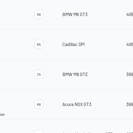
BMW M6 GT3
40
96
Cadillac DPi
40
85
BMW M8 GTE
39
25
Acura NSX GT3
39
86
ian