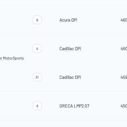
Acura DPi
46
6
Cadillac DPi
46
5
er MotorSports
Cadillac DPi
45
31
ORECA LMP2 07
45
8