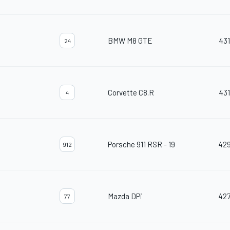
BMW M8 GTE
431
24
Corvette C8.R
431
4
Porsche 911 RSR - 19
42
912
Mazda DPi
42
77