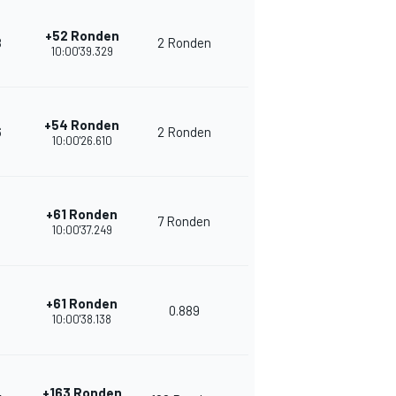
+52 Ronden
8
2 Ronden
14
22
10:00'39.329
+54 Ronden
6
2 Ronden
15
23
10:00'26.610
+61 Ronden
9
7 Ronden
13
25
10:00'37.249
+61 Ronden
9
0.889
13
21
10:00'38.138
+163 Ronden