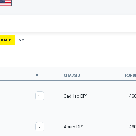
RACE
SR
#
CHASSIS
ROND
Cadillac DPi
46
10
Acura DPi
46
7