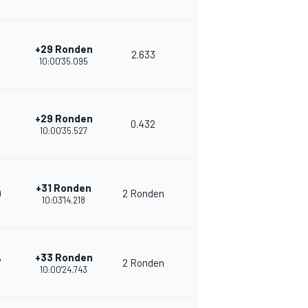
+29 Ronden
2.633
12
30
10:00'35.095
+29 Ronden
0.432
12
28
10:00'35.527
+31 Ronden
9
2 Ronden
13
26
10:03'14.218
+33 Ronden
7
2 Ronden
18
24
10:00'24.743