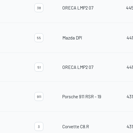
ORECA LMP2 07
44
38
Mazda DPi
441
55
ORECA LMP2 07
441
51
Porsche 911 RSR - 19
431
911
Corvette C8.R
431
3