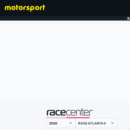
S
FORMULE 1
gepresenteerd door
ROAD ATLANTA II