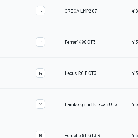
ORECA LMP2 07
418
52
Ferrari 488 GT3
413
63
Lexus RC F GT3
413
14
Lamborghini Huracan GT3
413
44
Porsche 911 GT3 R
413
16