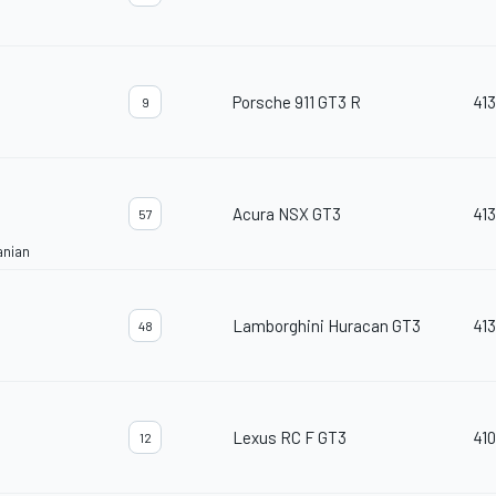
Porsche 911 GT3 R
413
9
Acura NSX GT3
413
57
anian
Lamborghini Huracan GT3
413
48
Lexus RC F GT3
410
12