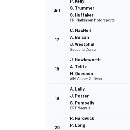
P. Kelly
S. Trummer
dnf
S. Huffaker
PR1 Mathiasen Motorsports
C. MacNeil
A. Balzan
17
J. Westphal
Scuderia Corsa
J. Hawksworth
A. Telitz
18
M. Quesada
AIM Vasser Sullivan
A. Lally
J. Potter
19
S. Pumpelly
GRT Magnus
R. Hardwick
P. Long
20