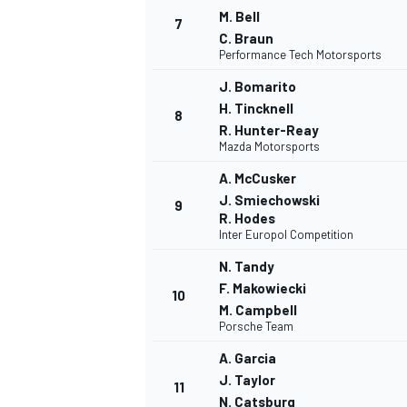
M. Bell
7
C. Braun
Performance Tech Motorsports
J. Bomarito
H. Tincknell
8
R. Hunter-Reay
Mazda Motorsports
A. McCusker
J. Smiechowski
9
R. Hodes
Inter Europol Competition
N. Tandy
F. Makowiecki
10
M. Campbell
Porsche Team
A. Garcia
J. Taylor
11
N. Catsburg