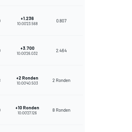
+1.236
0
0.807
17
30
10:00'23.568
+3.700
0
2.464
16
28
10:00'26.032
+2 Ronden
8
2 Ronden
17
26
10:00'40.503
+10 Ronden
0
8 Ronden
17
35
10:00'27.126