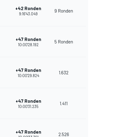
+42 Ronden
9 Ronden
15
28
9:16'43.049
+47 Ronden
5 Ronden
11
35
10:00'28.192
+47 Ronden
1.632
12
32
10:00'29.824
+47 Ronden
1.411
13
30
10:00'31.235
+47 Ronden
2.526
12
28