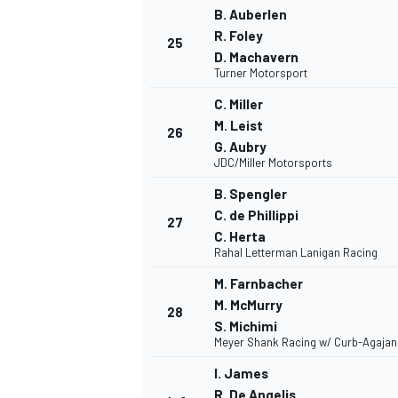
B. Auberlen
R. Foley
25
D. Machavern
Turner Motorsport
C. Miller
M. Leist
26
G. Aubry
JDC/Miller Motorsports
B. Spengler
C. de Phillippi
27
C. Herta
Rahal Letterman Lanigan Racing
M. Farnbacher
M. McMurry
28
S. Michimi
Meyer Shank Racing w/ Curb-Agajan
I. James
R. De Angelis