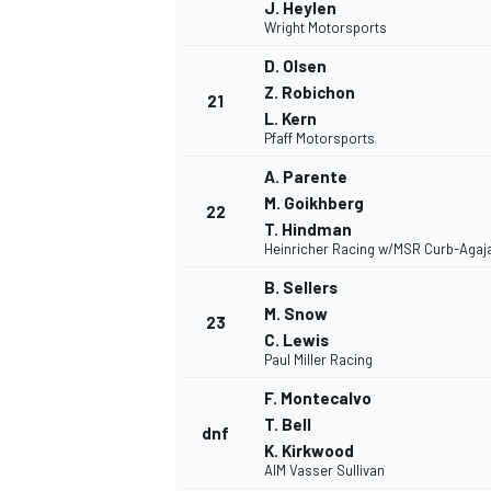
J. Heylen
Wright Motorsports
D. Olsen
Z. Robichon
21
L. Kern
Pfaff Motorsports
A. Parente
MEER RACEKLASSEN
M. Goikhberg
22
T. Hindman
Heinricher Racing w/MSR Curb-Agaj
B. Sellers
M. Snow
23
C. Lewis
Paul Miller Racing
F. Montecalvo
T. Bell
dnf
K. Kirkwood
AIM Vasser Sullivan