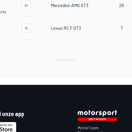
Mercedes-AMG GT3
29
33
orts
Lexus RC F GT3
7
15
 onze app
Motor1.com