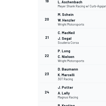
19
L. Aschenbach
Meyer Shank Racing w/ Curb-Agaja
M. Schein
20
W. Henzler
Wright Motorsports
C. MacNeil
21
J. Segal
Scuderia Corsa
P. Long
22
C. Nielsen
Wright Motorsports
D. Baumann
23
K. Marcelli
3GT Racing
J. Potter
24
A. Lally
Magnus Racing
B. Keating