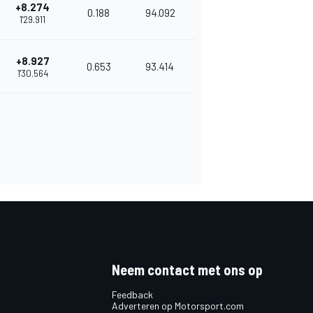
+8.274
0.188
94.092
1'29.911
+8.927
0.653
93.414
1'30.564
Neem contact met ons op
Feedback
Adverteren op Motorsport.com