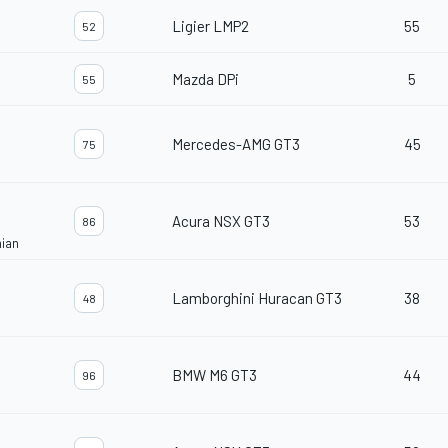
Ligier LMP2
55
52
Mazda DPi
5
55
Mercedes-AMG GT3
45
75
Acura NSX GT3
53
86
nian
Lamborghini Huracan GT3
38
48
BMW M6 GT3
44
96