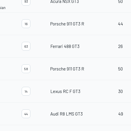
Acura NSX GT3
50
93
nian
Porsche 911 GT3 R
44
16
Ferrari 488 GT3
26
63
Porsche 911 GT3 R
50
58
Lexus RC F GT3
30
14
Audi R8 LMS GT3
49
44