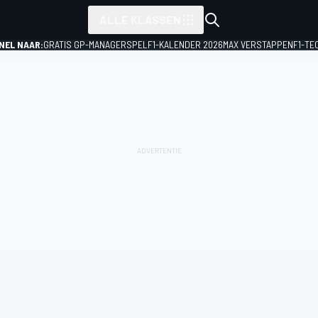
ALLE KLASSEN
NEL NAAR:
GRATIS GP-MANAGERSPEL
F1-KALENDER 2026
MAX VERSTAPPEN
F1-TE