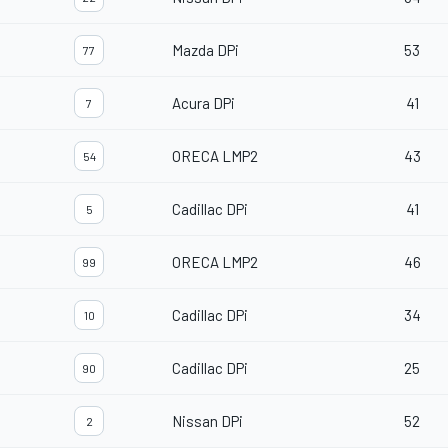
Mazda DPi
53
77
Acura DPi
41
7
ORECA LMP2
43
54
Cadillac DPi
41
5
ORECA LMP2
46
99
Cadillac DPi
34
10
Cadillac DPi
25
90
Nissan DPi
52
2