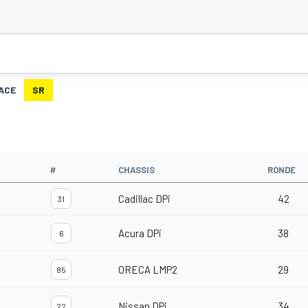
ACE
SR
#
CHASSIS
RONDE
Cadillac DPi
42
31
Acura DPi
38
6
ORECA LMP2
29
85
Nissan DPi
34
22