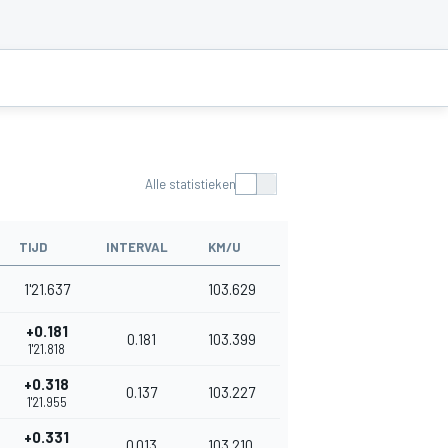
Alle statistieken
TIJD
INTERVAL
KM/U
1'21.637
103.629
+0.181
0.181
103.399
1'21.818
+0.318
0.137
103.227
1'21.955
+0.331
0.013
103.210