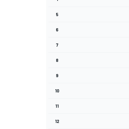
5
INDYCAR
6
7
8
9
10
11
WEC
DTM
12