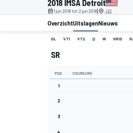
2018 IMSA Detroit
|
1 jun 2018 tot 2 jun 2018
, US
Overzicht
Uitslagen
Nieuws
DL
VT1
VT2
Q
W
GRID
R
SR
MOTOGP
POS
COUREURS
1
2
3
4