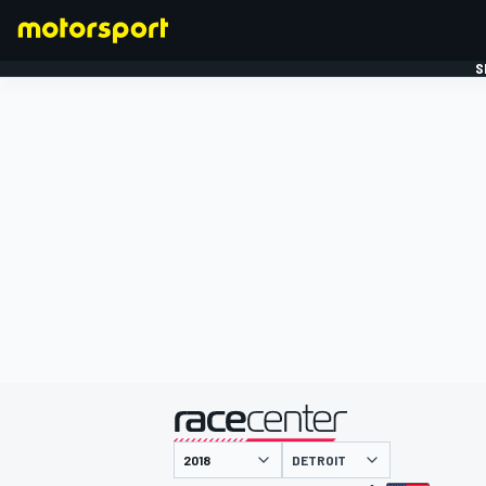
S
FORMULE 1
gepresenteerd door
DETROIT